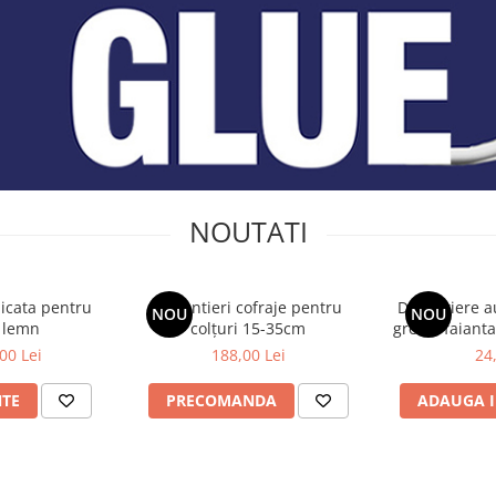
NOUTATI
icata pentru
Distantieri cofraje pentru
Distantiere a
NOU
NOU
e lemn
colțuri 15-35cm
gresie/faian
(cl
00 Lei
188,00 Lei
24
NTE
PRECOMANDA
ADAUGA I