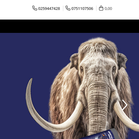
0259447428
0751107506
0,00