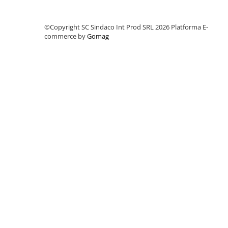
Finisaje interioare
Adezivi, tinci, șape
©Copyright SC Sindaco Int Prod SRL 2026
Platforma E-
commerce by
Gomag
Gleturi și tencuieli
Vopsele lavabile
Finisaje exterioare
Tencuieli decorative și vopsele
Vopsele și emailuri
Lacuri lemn
Vopsele spray
Sisteme de nivelare
Sisteme de fixare
Sisteme de imbinare
Elemente de prindere
Suruburi pentru lemn