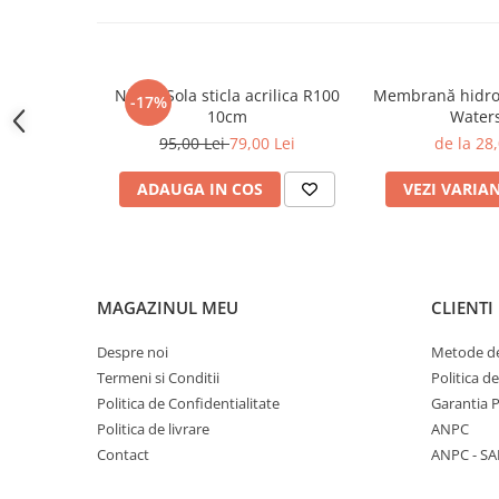
Termoizolații
Nivela Sola sticla acrilica R100
Membrană hidroi
-17%
10cm
Water
Polistiren expandat
95,00 Lei
79,00 Lei
de la 28,
Polistiren extrudat
ADAUGA IN COS
VEZI VARIA
Adezivi termoizolații
Accesorii termoizolații
Finisaje
MAGAZINUL MEU
CLIENTI
Despre noi
Metode de
Sisteme gips carton
Termeni si Conditii
Politica d
Politica de Confidentialitate
Garantia 
Plăci gips-carton
Politica de livrare
ANPC
Profile gips carton
Contact
ANPC - SA
Benzi gips-carton
Șuruburi