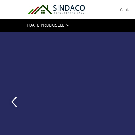
Toate Produsele
TOATE PRODUSELE
Materiale de construcții
Armătură
Plasă sudată
Oțel beton
Etrieri
Sârmă
Tencuieli, gleturi, ciment
Tencuieli și gleturi
Ciment
Șape
Adezivi