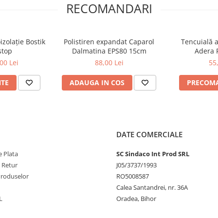
RECOMANDARI
zolație Bostik
Polistiren expandat Caparol
Tencuială a
stop
Dalmatina EPS80 15cm
Adera 
00 Lei
88,00 Lei
55
NTE
ADAUGA IN COS
PRECOM
DATE COMERCIALE
 Plata
SC Sindaco Int Prod SRL
e Retur
J05/3737/1993
Produselor
RO5008587
Calea Santandrei, nr. 36A
L
Oradea, Bihor