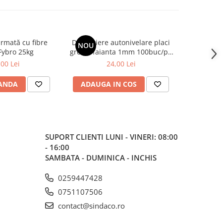
rmată cu fibre
Distantiere autonivelare placi
Gletie
NOU
-9%
Fybro 25kg
gresie/faianta 1mm 100buc/pg
500x1
(clipsuri)
,00 Lei
24,00 Lei
230,0
ANDA
ADAUGA IN COS
ADAUG
SUPORT CLIENTI
LUNI - VINERI: 08:00
- 16:00
SAMBATA - DUMINICA - INCHIS
0259447428
0751107506
contact@sindaco.ro