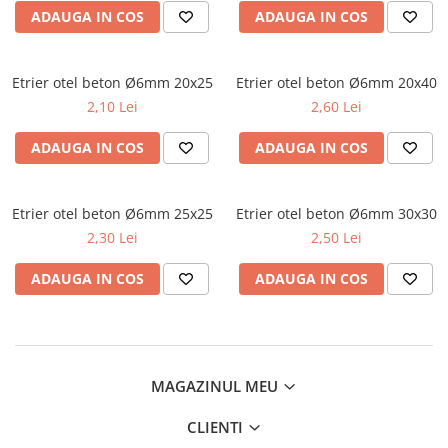
Scule zidar
Adezivi placări
Vopsele spray
ADAUGA IN COS
ADAUGA IN COS
Împrejmuire
Sisteme de nivelare
Canciocuri și mistrii
Driști și gletiere
Panouri bordurate
Etrier otel beton Ø6mm 20x25
Etrier otel beton Ø6mm 20x40
Șpacluri și mixere
Plasă gard
2,10 Lei
2,60 Lei
Scule zugrăvit
Stâlpi și cleme
Sisteme cofraje
Trafaleți
ADAUGA IN COS
ADAUGA IN COS
Pensule
Etrier otel beton Ø6mm 25x25
Etrier otel beton Ø6mm 30x30
2,30 Lei
2,50 Lei
ADAUGA IN COS
ADAUGA IN COS
MAGAZINUL MEU
CLIENTI