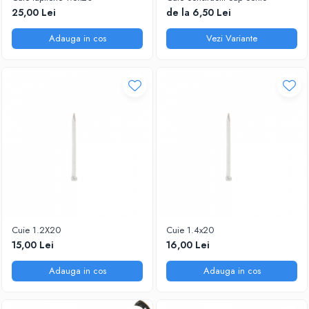
Scule zidar
Adezivi placări
Vopsele spray
25,00 Lei
de la 6,50 Lei
Împrejmuire
Sisteme de nivelare
Canciocuri și mistrii
Adauga in cos
Vezi Variante
Driști și gletiere
Panouri bordurate
Șpacluri și mixere
Plasă gard
Scule zugrăvit
Stâlpi și cleme
Sisteme cofraje
Trafaleți
Pensule
Cuie 1.2X20
Cuie 1.4x20
15,00 Lei
16,00 Lei
Adauga in cos
Adauga in cos