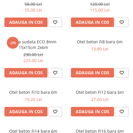
Scule zidar
Adezivi placări
Vopsele spray
58,00 Lei
120,00 Lei
55,00 Lei
115,00 Lei
Împrejmuire
Sisteme de nivelare
Canciocuri și mistrii
Driști și gletiere
Panouri bordurate
ADAUGA IN COS
ADAUGA IN COS
Șpacluri și mixere
Plasă gard
Scule zugrăvit
Stâlpi și cleme
Plasa sudata ECO 8mm
Otel beton Fi8 bara 6m
Sisteme cofraje
Trafaleți
-2%
15x15cm 2x6m
13,80 Lei
Pensule
230,00 Lei
225,00 Lei
ADAUGA IN COS
ADAUGA IN COS
Otel beton Fi10 bara 6m
Otel beton Fi12 bara 6m
19,20 Lei
27,60 Lei
ADAUGA IN COS
ADAUGA IN COS
Otel beton Fi14 bara 6m
Otel beton Fi16 bara 6m