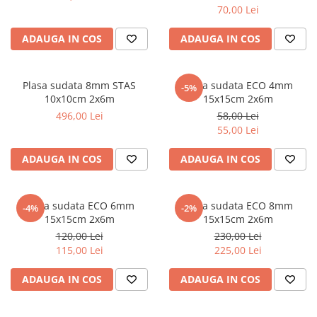
Scule zidar
Adezivi placări
Vopsele spray
70,00 Lei
Împrejmuire
Sisteme de nivelare
Canciocuri și mistrii
ADAUGA IN COS
ADAUGA IN COS
Driști și gletiere
Panouri bordurate
Șpacluri și mixere
Plasă gard
Scule zugrăvit
Stâlpi și cleme
Plasa sudata 8mm STAS
Plasa sudata ECO 4mm
-5%
10x10cm 2x6m
15x15cm 2x6m
Sisteme cofraje
Trafaleți
496,00 Lei
58,00 Lei
Pensule
55,00 Lei
ADAUGA IN COS
ADAUGA IN COS
Plasa sudata ECO 6mm
Plasa sudata ECO 8mm
-4%
-2%
15x15cm 2x6m
15x15cm 2x6m
120,00 Lei
230,00 Lei
115,00 Lei
225,00 Lei
ADAUGA IN COS
ADAUGA IN COS