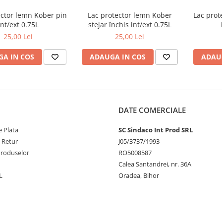
ector lemn Kober pin
Lac protector lemn Kober
Lac prot
int/ext 0.75L
stejar închis int/ext 0.75L
25,00 Lei
25,00 Lei
A IN COS
ADAUGA IN COS
ADAU
DATE COMERCIALE
 Plata
SC Sindaco Int Prod SRL
e Retur
J05/3737/1993
Produselor
RO5008587
Calea Santandrei, nr. 36A
L
Oradea, Bihor