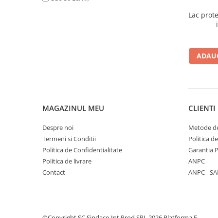
Spumă poliuretanică și siliconi
Lac prot
Adezivi montaj
Adezivi izolații termice
Adezivi placări
ADAUG
Împrejmuire
Panouri bordurate
Plasă gard
Stâlpi și cleme
MAGAZINUL MEU
CLIENTI
Sisteme cofraje
Hidroizolații
Despre noi
Metode de
Termeni si Conditii
Politica d
Politica de Confidentialitate
Garantia 
Politica de livrare
ANPC
Contact
ANPC - SA
Hidroizolații fundație
Hidroizolații băi, terase și piscine
Hidroizolații acoperiș
©Copyright SC Sindaco Int Prod SRL 2026
Platforma E-