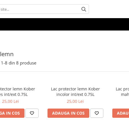
 lemn
1-
8
din
8
produse
otector lemn Kober
Lac protector lemn Kober
Lac pr
es int/ext 0.75L
incolor int/ext 0.75L
maho
25,00 Lei
25,00 Lei
A IN COS
ADAUGA IN COS
ADAU