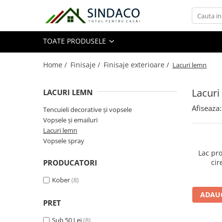
Toate Produsele
TOATE PRODUSELE
Materiale de construcții
Home /
Finisaje /
Finisaje exterioare /
Lacuri lemn
Lacuri
LACURI LEMN
Armătură
Afiseaza:
Plasă sudată
Tencuieli decorative și vopsele
Vopsele și emailuri
Oțel beton
Lacuri lemn
Etrieri
Vopsele spray
Sârmă
Lac pr
Tencuieli, gleturi, ciment
PRODUCATORI
cir
Tencuieli și gleturi
Kober
(8)
Ciment
ADAUG
Șape
PRET
Adezivi
Sub 50 Lei
(8)