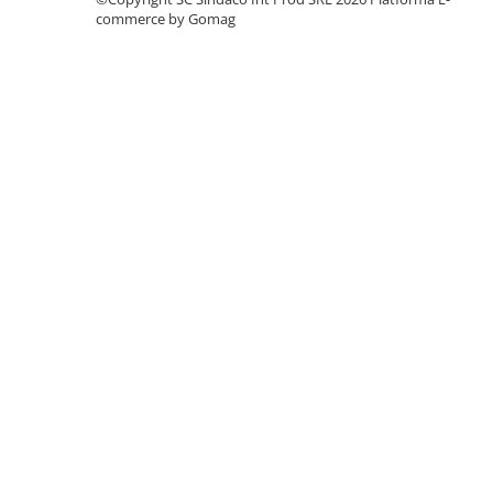
Termoizolații
commerce by Gomag
Polistiren expandat
Polistiren extrudat
Adezivi termoizolații
Accesorii termoizolații
Finisaje
Sisteme gips carton
Plăci gips-carton
Profile gips carton
Benzi gips-carton
Șuruburi