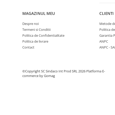
Spumă poliuretanică și siliconi
Adezivi montaj
MAGAZINUL MEU
CLIENTI
Adezivi izolații termice
Despre noi
Metode de
Adezivi placări
Termeni si Conditii
Politica d
Împrejmuire
Politica de Confidentialitate
Garantia 
Panouri bordurate
Politica de livrare
ANPC
Plasă gard
Contact
ANPC - SA
Stâlpi și cleme
Sisteme cofraje
Hidroizolații
©Copyright SC Sindaco Int Prod SRL 2026
Platforma E-
commerce by Gomag
Hidroizolații fundație
Hidroizolații băi, terase și piscine
Hidroizolații acoperiș