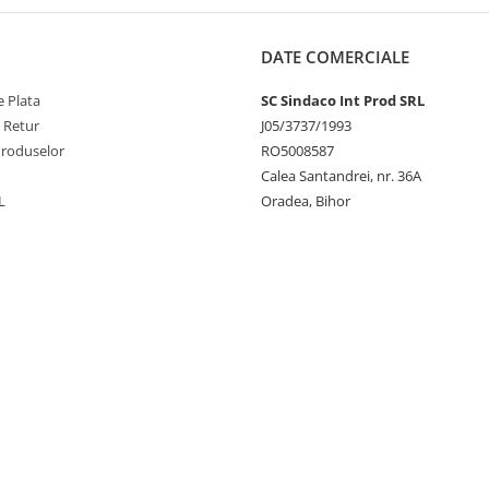
DATE COMERCIALE
 Plata
SC Sindaco Int Prod SRL
e Retur
J05/3737/1993
Produselor
RO5008587
Calea Santandrei, nr. 36A
L
Oradea, Bihor