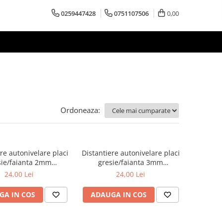
0259447428
0751107506
0,00
Ordoneaza:
re autonivelare placi
Distantiere autonivelare placi
sie/faianta 2mm
gresie/faianta 3mm
uc/pg (clipsuri)
100buc/pg (clipsuri)
24,00 Lei
24,00 Lei
GA IN COS
ADAUGA IN COS