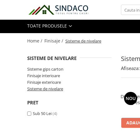
Toate Produsele
TOATE PRODUSELE
Materiale de construcții
Home /
Finisaje /
Sisteme de nivelare
Sistem
SISTEME DE NIVELARE
Armătură
Afiseaza:
Plasă sudată
Sisteme gips carton
Finisaje interioare
Oțel beton
Finisaje exterioare
Etrieri
Sisteme de nivelare
Sârmă
Distantie
NOU
Tencuieli, gleturi, ciment
PRET
gre
100b
Tencuieli și gleturi
Sub 50 Lei
(4)
Ciment
ADAUG
Șape
Adezivi