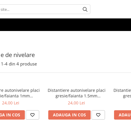
e de nivelare
1-
4
din
4
produse
re autonivelare placi
Distantiere autonivelare placi
Distantie
sie/faianta 1mm
gresie/faianta 1.5mm
gre
uc/pg (clipsuri)
100buc/pg (clipsuri)
100b
24,00 Lei
24,00 Lei
A IN COS
ADAUGA IN COS
ADAU