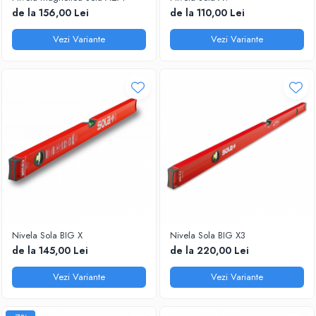
Scule zidar
Adezivi placări
Vopsele spray
de la 156,00 Lei
de la 110,00 Lei
Împrejmuire
Sisteme de nivelare
Canciocuri și mistrii
Vezi Variante
Vezi Variante
Driști și gletiere
Panouri bordurate
Șpacluri și mixere
Plasă gard
Scule zugrăvit
Stâlpi și cleme
Sisteme cofraje
Trafaleți
Pensule
Nivela Sola BIG X
Nivela Sola BIG X3
de la 145,00 Lei
de la 220,00 Lei
Vezi Variante
Vezi Variante