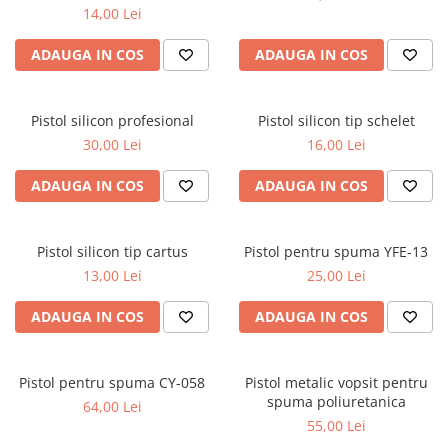
Scule zidar
Adezivi placări
Vopsele spray
14,00 Lei
Împrejmuire
Sisteme de nivelare
Canciocuri și mistrii
ADAUGA IN COS
ADAUGA IN COS
Driști și gletiere
Panouri bordurate
Șpacluri și mixere
Plasă gard
Scule zugrăvit
Stâlpi și cleme
Pistol silicon profesional
Pistol silicon tip schelet
Sisteme cofraje
Trafaleți
30,00 Lei
16,00 Lei
Pensule
ADAUGA IN COS
ADAUGA IN COS
Pistol silicon tip cartus
Pistol pentru spuma YFE-13
13,00 Lei
25,00 Lei
ADAUGA IN COS
ADAUGA IN COS
Pistol pentru spuma CY-058
Pistol metalic vopsit pentru
spuma poliuretanica
64,00 Lei
55,00 Lei