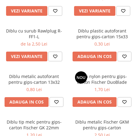
Scule zidar
Adezivi placări
Vopsele spray
Împrejmuire
Sisteme de nivelare
Canciocuri și mistrii
VEZI VARIANTE
VEZI VARIANTE
Driști și gletiere
Panouri bordurate
Șpacluri și mixere
Plasă gard
Diblu cu surub Rawlplug R-
Diblu plastic autoforant
Scule zugrăvit
Stâlpi și cleme
FF1-L
pentru gips-carton 15x33
Sisteme cofraje
Trafaleți
de la 2,50 Lei
0,30 Lei
Pensule
VEZI VARIANTE
ADAUGA IN COS
Diblu metalic autoforant
Diblu nylon pentru gips-
NOU
pentru gips-carton 13x32
carton Fischer DuoBlade
0,80 Lei
1,70 Lei
ADAUGA IN COS
ADAUGA IN COS
Diblu tip melc pentru gips-
Diblu metalic Fischer GKM
carton Fischer GK 22mm
pentru gips-carton
1,20 Lei
2,50 Lei