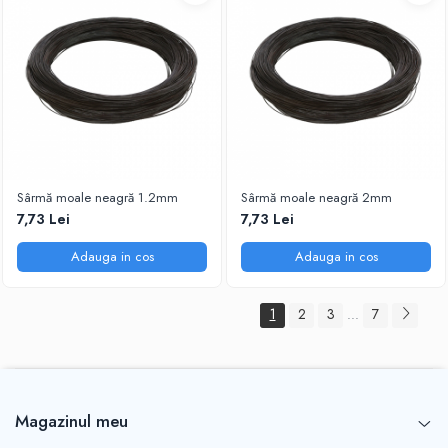
Sârmă moale neagră 1.2mm
Sârmă moale neagră 2mm
7,73 Lei
7,73 Lei
Adauga in cos
Adauga in cos
1
2
3
7
...
Magazinul meu