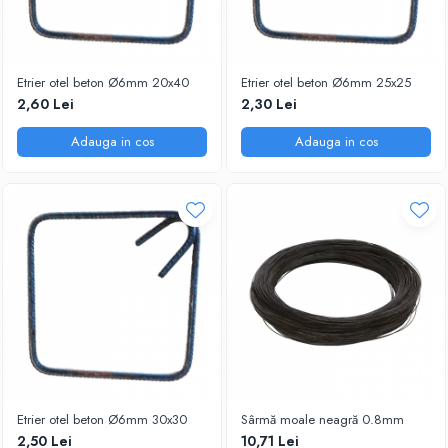
Etrier otel beton Ø6mm 20x40
Etrier otel beton Ø6mm 25x25
2,60 Lei
2,30 Lei
Adauga in cos
Adauga in cos
Etrier otel beton Ø6mm 30x30
Sârmă moale neagră 0.8mm
2,50 Lei
10,71 Lei