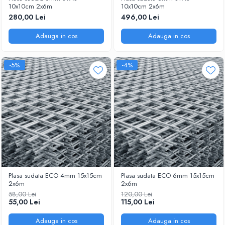
Scule zidar
Adezivi placări
Vopsele spray
10x10cm 2x6m
10x10cm 2x6m
280,00 Lei
496,00 Lei
Împrejmuire
Sisteme de nivelare
Canciocuri și mistrii
Driști și gletiere
Panouri bordurate
Adauga in cos
Adauga in cos
Șpacluri și mixere
Plasă gard
Scule zugrăvit
Stâlpi și cleme
-5%
-4%
Sisteme cofraje
Trafaleți
Pensule
Plasa sudata ECO 4mm 15x15cm
Plasa sudata ECO 6mm 15x15cm
2x6m
2x6m
58,00 Lei
120,00 Lei
55,00 Lei
115,00 Lei
Adauga in cos
Adauga in cos