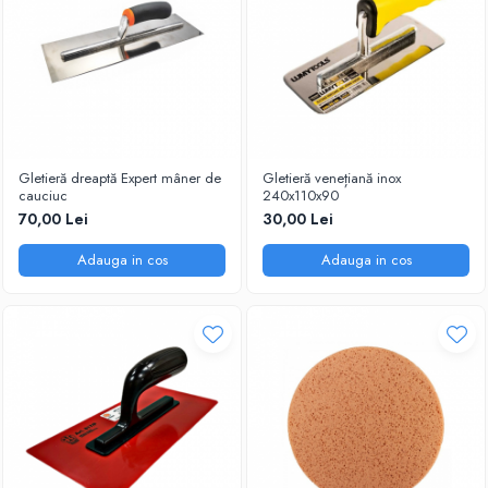
Gletieră dreaptă Expert mâner de
Gletieră venețiană inox
cauciuc
240x110x90
70,00 Lei
30,00 Lei
Adauga in cos
Adauga in cos