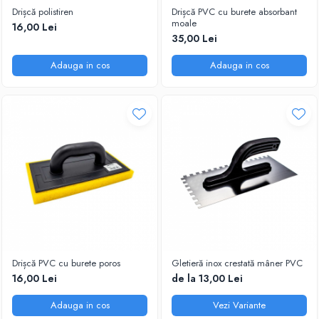
Drișcă polistiren
Drișcă PVC cu burete absorbant
moale
16,00 Lei
35,00 Lei
Adauga in cos
Adauga in cos
Drișcă PVC cu burete poros
Gletieră inox crestată mâner PVC
16,00 Lei
de la 13,00 Lei
Adauga in cos
Vezi Variante