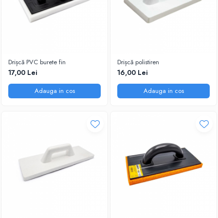
Drișcă PVC burete fin
Drișcă polistiren
17,00 Lei
16,00 Lei
Adauga in cos
Adauga in cos