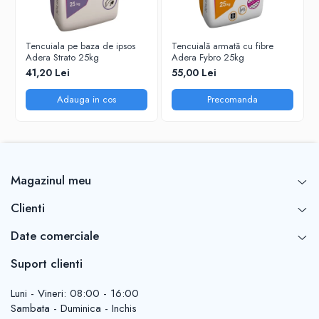
Sisteme de nivelare
Sisteme de fixare
Tencuiala pe baza de ipsos
Tencuială armată cu fibre
Sisteme de imbinare
Adera Strato 25kg
Adera Fybro 25kg
Elemente de prindere
41,20 Lei
55,00 Lei
Suruburi pentru lemn
Adauga in cos
Precomanda
Suruburi pentru gips-carton
Piulite, saibe, tije filetate
Dibluri
Dibluri universale
Magazinul meu
Dibluri pentru gips-carton
Clienti
Dibluri polistiren
Cuie constructii
Date comerciale
Cuie constructii cap conic
Suport clienti
Cuie speciale
Cuie beton
Luni - Vineri: 08:00 - 16:00
Scule si accesorii
Sambata - Duminica - Inchis