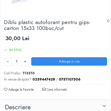
Adezivi izolații termice
Adezivi placări
Împrejmuire
Diblu plastic autoforant pentru gips-
Panouri bordurate
carton 15x33 100buc/cut
Plasă gard
30,00 Lei
Stâlpi și cleme
Sisteme cofraje
IN STOC
Hidroizolații
Hidroizolații fundație
Adauga in cos
Hidroizolații băi, terase și piscine
Cod Produs:
113210
Hidroizolații acoperiș
Ai nevoie de ajutor?
0259447428
/
0751107506
Termoizolații
Adauga la Favorite
Cere informatii
Polistiren expandat
Polistiren extrudat
Descriere
Adezivi termoizolații