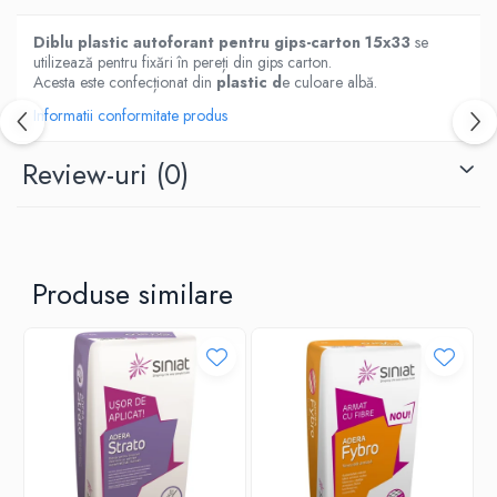
Accesorii termoizolații
Diblu plastic autoforant pentru gips-carton 15x33
se
Finisaje
utilizează pentru fixări în pereți din gips carton.
Acesta este confecționat din
plastic d
e culoare albă.
Sisteme gips carton
Informatii conformitate produs
Plăci gips-carton
Profile gips carton
Review-uri
(0)
Benzi gips-carton
Șuruburi
Finisaje interioare
Adezivi, tinci, șape
Produse similare
Gleturi și tencuieli
Vopsele lavabile
Finisaje exterioare
Tencuieli decorative și vopsele
Vopsele și emailuri
Lacuri lemn
Vopsele spray