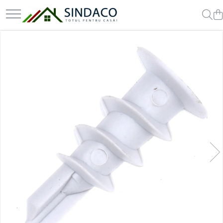
Toate Produsele
Materiale de construcții
Armătură
Plasă sudată
Oțel beton
Etrieri
Sârmă
Tencuieli, gleturi, ciment
Tencuieli și gleturi
Ciment
Șape
Adezivi
Spumă poliuretanică și siliconi
Adezivi montaj