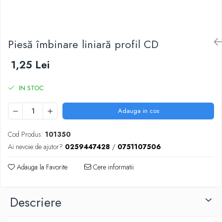
Scule zidar
Adezivi placări
Vopsele spray
Împrejmuire
Sisteme de nivelare
Canciocuri și mistrii
Driști și gletiere
Panouri bordurate
Piesă îmbinare liniară profil CD
Șpacluri și mixere
Plasă gard
Scule zugrăvit
Stâlpi și cleme
1,25 Lei
Sisteme cofraje
Trafaleți
Pensule
IN STOC
Adauga in cos
Cod Produs:
101350
Ai nevoie de ajutor?
0259447428
/
0751107506
Adauga la Favorite
Cere informatii
Descriere