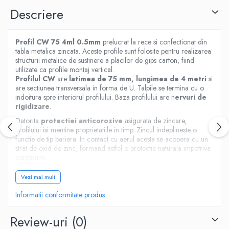
Descriere
Profil CW 75 4ml 0.5mm
prelucrat la rece si confectionat din
tabla metalica zincata. Aceste profile sunt folosite pentru realizarea
structurii metalice de sustinere a placilor de gips carton, fiind
utilizate ca profile montaj vertical.
Profilul CW
are
latimea de 75 mm,
lungimea de 4 metri
si
are sectiunea transversala in forma de U. Talpile se termina cu o
indoitura spre interiorul profilului. Baza profilului are n
ervuri de
rigidizare
.
Datorita
protectiei anticorozive
asigurata de zincare,
profilului isi mentine proprietatiile in timp. Zincul indeplineste o
functie de tip bariera. In contact cu aerul acesta se acopera cu un
strat de oxid de zinc, formand astfel o protectie naturala impotriva
coroziunii.
In lucrarile de montare a peretilor si placarilor realizate din placi
Vezi mai mult
de gips-carton pe schelet de sustinere, profilele CW se asambleaza
fara dificultati particulare.
Informatii conformitate produs
Review-uri
(0)