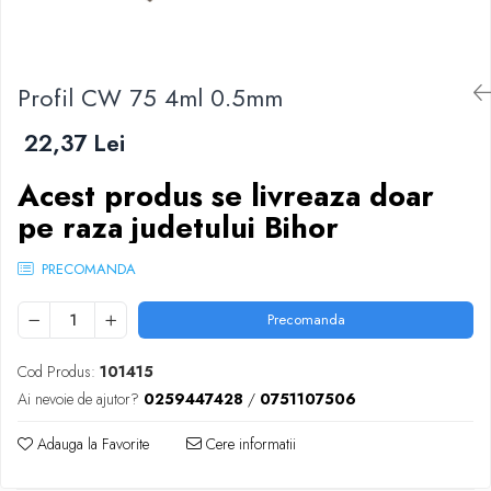
Scule zidar
Adezivi placări
Vopsele spray
Împrejmuire
Sisteme de nivelare
Canciocuri și mistrii
Driști și gletiere
Panouri bordurate
Profil CW 75 4ml 0.5mm
Șpacluri și mixere
Plasă gard
Scule zugrăvit
Stâlpi și cleme
22,37 Lei
Sisteme cofraje
Trafaleți
Acest produs se livreaza doar
Pensule
pe raza judetului Bihor
PRECOMANDA
Precomanda
Cod Produs:
101415
Ai nevoie de ajutor?
0259447428
/
0751107506
Adauga la Favorite
Cere informatii