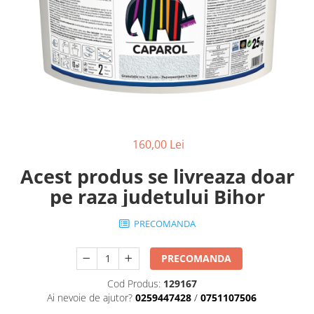
Scule zidar
Adezivi placări
Vopsele spray
Împrejmuire
Sisteme de nivelare
Canciocuri și mistrii
Driști și gletiere
Panouri bordurate
Șpacluri și mixere
Plasă gard
Scule zugrăvit
Stâlpi și cleme
Sisteme cofraje
Trafaleți
Pensule
160,00 Lei
Acest produs se livreaza doar
pe raza judetului Bihor
PRECOMANDA
PRECOMANDA
Cod Produs:
129167
Ai nevoie de ajutor?
0259447428
/
0751107506