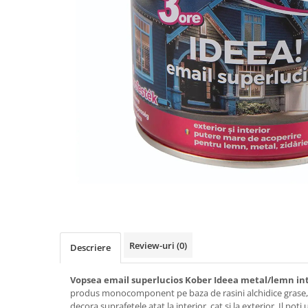
Spumă poliuretanică și siliconi
Adezivi montaj
Adezivi izolații termice
Adezivi placări
Împrejmuire
Panouri bordurate
Plasă gard
Stâlpi și cleme
Sisteme cofraje
Hidroizolații
Review-uri
(0)
Descriere
Hidroizolații fundație
Hidroizolații băi, terase și piscine
Vopsea email superlucios Kober Ideea metal/lemn int/
Hidroizolații acoperiș
produs monocomponent pe baza de rasini alchidice grase, s
decora suprafetele atat la interior, cat si la exterior. Il poti