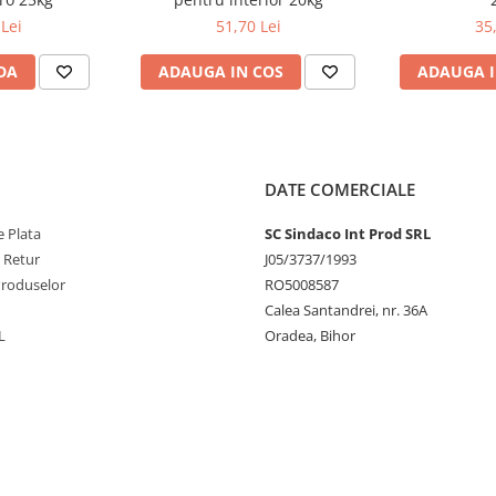
Lei
51,70 Lei
35
DA
ADAUGA IN COS
ADAUGA I
DATE COMERCIALE
 Plata
SC Sindaco Int Prod SRL
e Retur
J05/3737/1993
Produselor
RO5008587
Calea Santandrei, nr. 36A
L
Oradea, Bihor