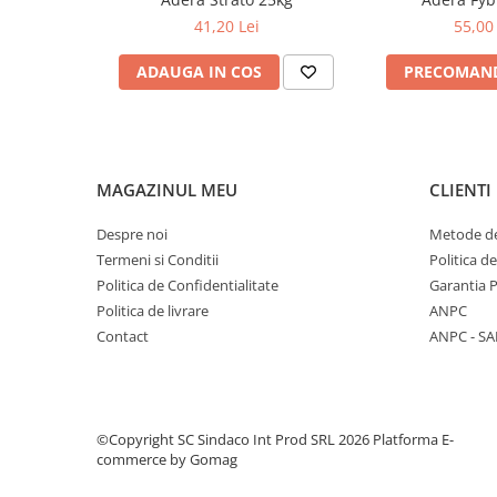
Finisaje interioare
41,20 Lei
55,00 
Adezivi, tinci, șape
ADAUGA IN COS
PRECOMAN
Gleturi și tencuieli
Vopsele lavabile
Finisaje exterioare
Tencuieli decorative și vopsele
MAGAZINUL MEU
CLIENTI
Vopsele și emailuri
Despre noi
Metode de
Lacuri lemn
Termeni si Conditii
Politica d
Vopsele spray
Politica de Confidentialitate
Garantia 
Sisteme de nivelare
Politica de livrare
ANPC
Sisteme de fixare
Contact
ANPC - SA
Sisteme de imbinare
©Copyright SC Sindaco Int Prod SRL 2026
Platforma E-
Elemente de prindere
commerce by Gomag
Suruburi pentru lemn