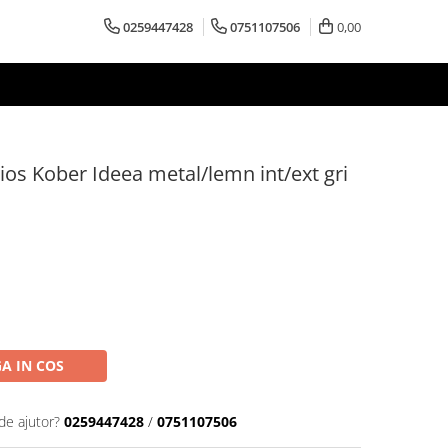
0259447428
0751107506
0,00
os Kober Ideea metal/lemn int/ext gri
A IN COS
de ajutor?
0259447428
/
0751107506