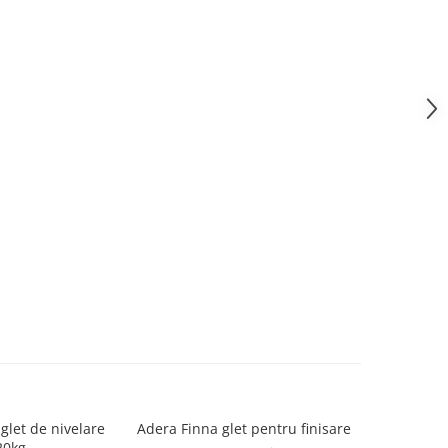
glet de nivelare
Adera Finna glet pentru finisare
Adera Basic
20kg