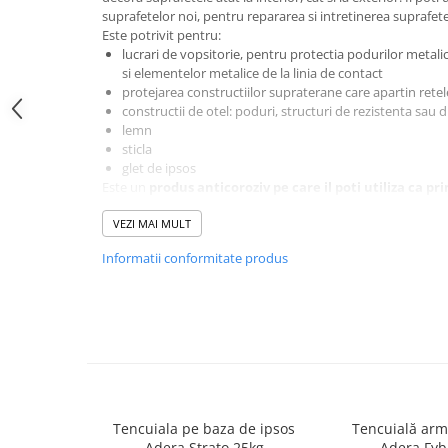
Termoizolații
suprafetelor noi, pentru repararea si intretinerea suprafet
Este potrivit pentru:
lucrari de vopsitorie, pentru protectia podurilor metalice
si elementelor metalice de la linia de contact
protejarea constructiilor supraterane care apartin retel
Polistiren expandat
constructii de otel: poduri, structuri de rezistenta sau 
lemn
Polistiren extrudat
sticla
glet de ipsos
Adezivi termoizolații
Este un
produs anticoroziv pe care il poti utiliza ca pr
Accesorii termoizolații
materialelor feroase
.
Avantaje:
VEZI MAI MULT
Finisaje
putere de acoperire foarte buna
Informatii conformitate produs
luciu foarte bun
pastrarea luciului indelungat
rezistenta buna la intemperii si la lovituri mecanice
etalare si duritate buna
Sisteme gips carton
Plăci gips-carton
Profile gips carton
Benzi gips-carton
Tencuiala pe baza de ipsos
Tencuială arm
Șuruburi
Adera Strato 25kg
Adera Fyb