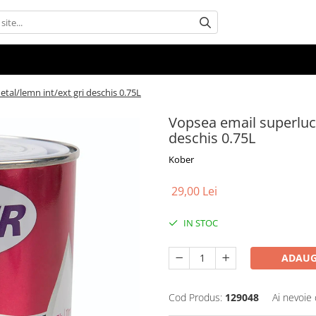
tal/lemn int/ext gri deschis 0.75L
Vopsea email superluci
deschis 0.75L
Kober
29,00 Lei
IN STOC
ADAUG
Cod Produs:
129048
Ai nevoie 