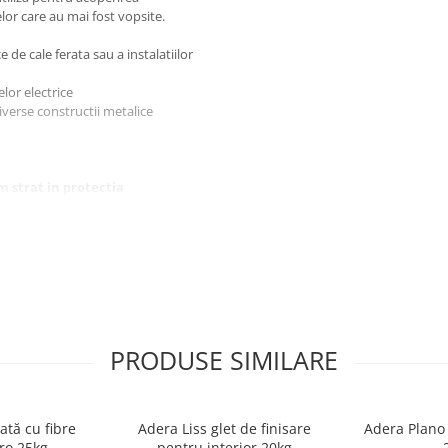
elor care au mai fost vopsite.
 de cale ferata sau a instalatiilor
elor electrice
diverse constructii metalice
im strat in protectia
PRODUSE SIMILARE
ată cu fibre
Adera Liss glet de finisare
Adera Plano 
ro 25kg
pentru interior 20kg