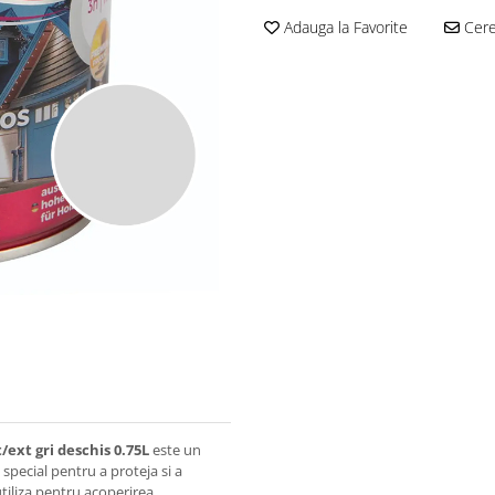
Adauga la Favorite
Cere 
ext gri deschis 0.75L
este un
pecial pentru a proteja si a
 utiliza pentru acoperirea