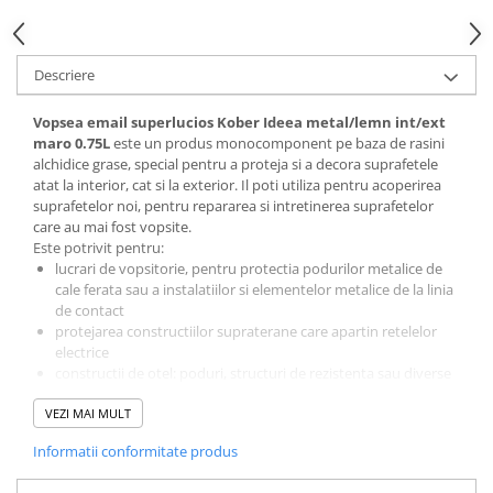
Descriere
Vopsea email superlucios Kober Ideea metal/lemn int/ext
maro 0.75L
este un produs monocomponent pe baza de rasini
alchidice grase, special pentru a proteja si a decora suprafetele
atat la interior, cat si la exterior. Il poti utiliza pentru acoperirea
suprafetelor noi, pentru repararea si intretinerea suprafetelor
care au mai fost vopsite.
Este potrivit pentru:
lucrari de vopsitorie, pentru protectia podurilor metalice de
cale ferata sau a instalatiilor si elementelor metalice de la linia
de contact
protejarea constructiilor supraterane care apartin retelelor
electrice
constructii de otel: poduri, structuri de rezistenta sau diverse
constructii metalice
VEZI MAI MULT
lemn
sticla
Informatii conformitate produs
glet de ipsos
Este un
produs anticoroziv pe care il poti utiliza ca prim