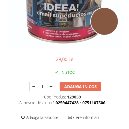
Scule zidar
Adezivi placări
Vopsele spray
Împrejmuire
Sisteme de nivelare
Canciocuri și mistrii
Driști și gletiere
Panouri bordurate
Șpacluri și mixere
Plasă gard
Scule zugrăvit
Stâlpi și cleme
Sisteme cofraje
Trafaleți
Pensule
29,00 Lei
IN STOC
ADAUGA IN COS
Cod Produs:
129059
Ai nevoie de ajutor?
0259447428
/
0751107506
Adauga la Favorite
Cere informatii