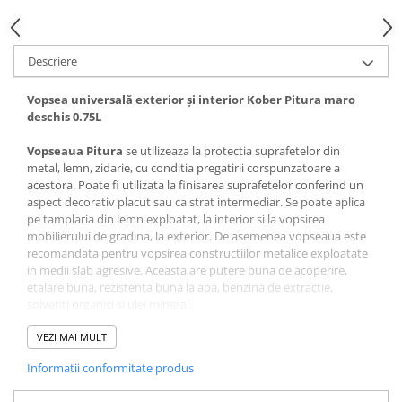
Accesorii termoizolații
Finisaje
Descriere
Sisteme gips carton
Plăci gips-carton
Vopsea universală exterior și interior Kober Pitura maro
deschis 0.75L
Profile gips carton
Benzi gips-carton
Vopseaua Pitura
se utilizeaza la protectia suprafetelor din
Șuruburi
metal, lemn, zidarie, cu conditia pregatirii corspunzatoare a
acestora. Poate fi utilizata la finisarea suprafetelor conferind un
Finisaje interioare
aspect decorativ placut sau ca strat intermediar. Se poate aplica
Adezivi, tinci, șape
pe tamplaria din lemn exploatat, la interior si la vopsirea
mobilierului de gradina, la exterior. De asemenea vopseaua este
Gleturi și tencuieli
recomandata pentru vopsirea constructiilor metalice exploatate
Vopsele lavabile
in medii slab agresive. Aceasta are putere buna de acoperire,
Finisaje exterioare
etalare buna, rezistenta buna la apa, benzina de extractie,
solventi organici si ulei mineral.
Tencuieli decorative și vopsele
2
Consumul specific poate ajunge pana la 16 m
/ l / strat, la o
Vopsele și emailuri
grosime de strat uscat de 120 μm. Pentru a se asigura maximum
VEZI MAI MULT
de aderenta pe stratul suport, se recomanda verificarea si
Lacuri lemn
Informatii conformitate produs
pregatirea sa. Vopseaua se conditioneaza la o temperatura
Vopsele spray
cuprinsa intre 10ºC si 30º.