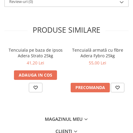
Aplicarea este interzisa cand ploua, ninge sau cand suportul este
Review-uri
(0)
Sisteme de nivelare
acoperit cu gheata, sau vara, sub actiunea intensa a razelor de
Sisteme de fixare
soare.
Sisteme de imbinare
PRODUSE SIMILARE
Elemente de prindere
Suruburi pentru lemn
Suruburi pentru gips-carton
Tencuiala pe baza de ipsos
Tencuială armată cu fibre
Piulite, saibe, tije filetate
Adera Strato 25kg
Adera Fybro 25kg
Dibluri
41,20 Lei
55,00 Lei
Dibluri universale
ADAUGA IN COS
Dibluri pentru gips-carton
Dibluri polistiren
PRECOMANDA
Cuie constructii
Cuie constructii cap conic
Cuie speciale
MAGAZINUL MEU
Cuie beton
Scule si accesorii
CLIENTI