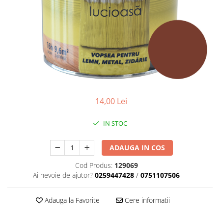
Adezivi izolații termice
Adezivi placări
Împrejmuire
Panouri bordurate
Plasă gard
Stâlpi și cleme
Sisteme cofraje
14,00 Lei
Hidroizolații
Hidroizolații fundație
IN STOC
Hidroizolații băi, terase și piscine
ADAUGA IN COS
Hidroizolații acoperiș
Termoizolații
Cod Produs:
129069
Ai nevoie de ajutor?
0259447428
/
0751107506
Polistiren expandat
Polistiren extrudat
Adauga la Favorite
Cere informatii
Adezivi termoizolații