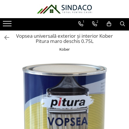
Toate Produsele
1
2
Materiale de construcții
Vopsea universală exterior și interior Kober
Armătură
Pitura maro deschis 0.75L
Plasă sudată
Kober
Oțel beton
Etrieri
Sârmă
Tencuieli, gleturi, ciment
Tencuieli și gleturi
Ciment
Șape
Adezivi
Spumă poliuretanică și siliconi
Adezivi montaj