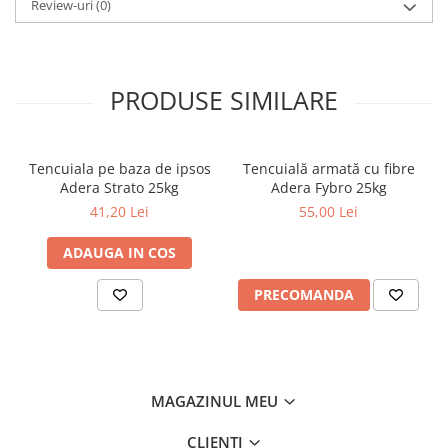
Aplicarea este interzisa cand ploua, ninge sau cand suportul este
Review-uri
(0)
Sisteme de nivelare
acoperit cu gheata, sau vara, sub actiunea intensa a razelor de
Sisteme de fixare
soare.
Sisteme de imbinare
PRODUSE SIMILARE
Elemente de prindere
Suruburi pentru lemn
Suruburi pentru gips-carton
Tencuiala pe baza de ipsos
Tencuială armată cu fibre
Piulite, saibe, tije filetate
Adera Strato 25kg
Adera Fybro 25kg
Dibluri
41,20 Lei
55,00 Lei
Dibluri universale
ADAUGA IN COS
Dibluri pentru gips-carton
Dibluri polistiren
PRECOMANDA
Cuie constructii
Cuie constructii cap conic
Cuie speciale
MAGAZINUL MEU
Cuie beton
Scule si accesorii
CLIENTI