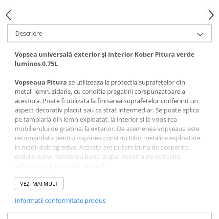
Accesorii termoizolații
Finisaje
Descriere
Sisteme gips carton
Plăci gips-carton
Vopsea universală exterior și interior Kober Pitura verde
luminos 0.75L
Profile gips carton
Benzi gips-carton
Vopseaua Pitura
se utilizeaza la protectia suprafetelor din
Șuruburi
metal, lemn, zidarie, cu conditia pregatirii corspunzatoare a
acestora. Poate fi utilizata la finisarea suprafetelor conferind un
Finisaje interioare
aspect decorativ placut sau ca strat intermediar. Se poate aplica
Adezivi, tinci, șape
pe tamplaria din lemn exploatat, la interior si la vopsirea
mobilierului de gradina, la exterior. De asemenea vopseaua este
Gleturi și tencuieli
recomandata pentru vopsirea constructiilor metalice exploatate
Vopsele lavabile
in medii slab agresive. Aceasta are putere buna de acoperire,
Finisaje exterioare
etalare buna, rezistenta buna la apa, benzina de extractie,
solventi organici si ulei mineral.
Tencuieli decorative și vopsele
2
Consumul specific poate ajunge pana la 16 m
/ l / strat, la o
Vopsele și emailuri
grosime de strat uscat de 120 μm. Pentru a se asigura maximum
VEZI MAI MULT
de aderenta pe stratul suport, se recomanda verificarea si
Lacuri lemn
Informatii conformitate produs
pregatirea sa. Vopseaua se conditioneaza la o temperatura
Vopsele spray
cuprinsa intre 10ºC si 30º.