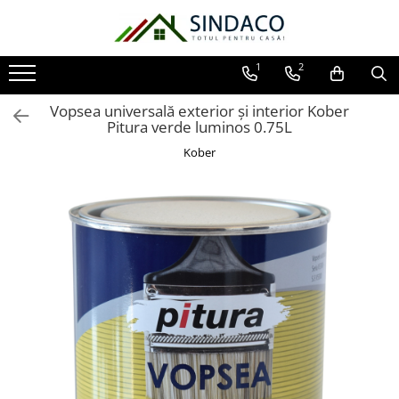
Toate Produsele
1
2
Materiale de construcții
Vopsea universală exterior și interior Kober
Armătură
Pitura verde luminos 0.75L
Plasă sudată
Kober
Oțel beton
Etrieri
Sârmă
Tencuieli, gleturi, ciment
Tencuieli și gleturi
Ciment
Șape
Adezivi
Spumă poliuretanică și siliconi
Adezivi montaj