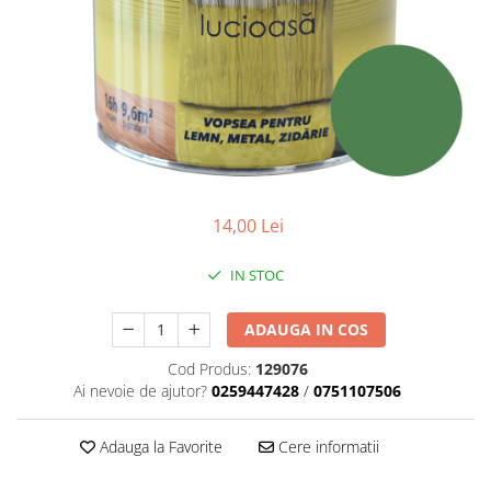
Adezivi izolații termice
Adezivi placări
Împrejmuire
Panouri bordurate
Plasă gard
Stâlpi și cleme
Sisteme cofraje
14,00 Lei
Hidroizolații
Hidroizolații fundație
IN STOC
Hidroizolații băi, terase și piscine
ADAUGA IN COS
Hidroizolații acoperiș
Termoizolații
Cod Produs:
129076
Ai nevoie de ajutor?
0259447428
/
0751107506
Polistiren expandat
Polistiren extrudat
Adauga la Favorite
Cere informatii
Adezivi termoizolații