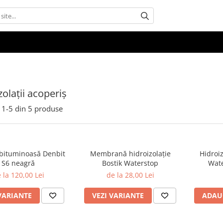
zolații acoperiș
1-
5
din
5
produse
bituminoasă Denbit
Membrană hidroizolație
Hidroiz
S6 neagră
Bostik Waterstop
Wate
 la 120,00 Lei
de la 28,00 Lei
VARIANTE
VEZI VARIANTE
ADAU