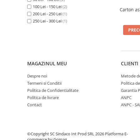
Spumă poliuretanică și siliconi
100 Lei - 150 Lei
(2)
Carton as
Adezivi montaj
200 Lei - 250 Lei
(1)
250 Lei - 300 Lei
(1)
Adezivi izolații termice
Adezivi placări
PRE
Împrejmuire
Panouri bordurate
Plasă gard
MAGAZINUL MEU
CLIENTI
Stâlpi și cleme
Sisteme cofraje
Despre noi
Metode de
Hidroizolații
Termeni si Conditii
Politica d
Politica de Confidentialitate
Garantia 
Politica de livrare
ANPC
Contact
ANPC - SA
Hidroizolații fundație
Hidroizolații băi, terase și piscine
Hidroizolații acoperiș
©Copyright SC Sindaco Int Prod SRL 2026
Platforma E-
commerce by Gomag