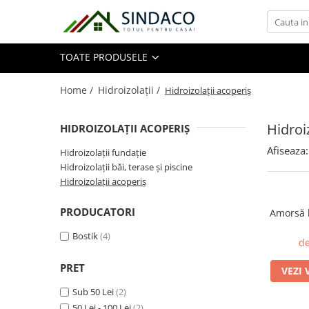
Toate Produsele
TOATE PRODUSELE
Materiale de construcții
Home /
Hidroizolații /
Hidroizolații acoperiș
Hidroi
HIDROIZOLAȚII ACOPERIȘ
Armătură
Afiseaza:
Plasă sudată
Hidroizolații fundație
Hidroizolații băi, terase și piscine
Oțel beton
Hidroizolații acoperiș
Etrieri
Sârmă
PRODUCATORI
Amorsă 
Tencuieli, gleturi, ciment
Bostik
(4)
de
Tencuieli și gleturi
Ciment
PRET
VEZI 
Șape
Sub 50 Lei
(2)
Adezivi
50 Lei - 100 Lei
(2)