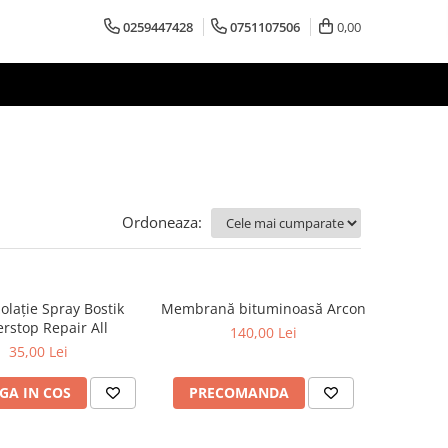
0259447428
0751107506
0,00
Ordoneaza:
olație Spray Bostik
Membrană bituminoasă Arcon
rstop Repair All
140,00 Lei
35,00 Lei
GA IN COS
PRECOMANDA