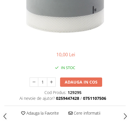
Adezivi izolații termice
Adezivi placări
Împrejmuire
Panouri bordurate
Plasă gard
Stâlpi și cleme
Sisteme cofraje
10,00 Lei
Hidroizolații
IN STOC
Hidroizolații fundație
Hidroizolații băi, terase și piscine
ADAUGA IN COS
Hidroizolații acoperiș
Cod Produs:
129295
Termoizolații
Ai nevoie de ajutor?
0259447428
/
0751107506
Polistiren expandat
Adauga la Favorite
Cere informatii
Polistiren extrudat
Adezivi termoizolații