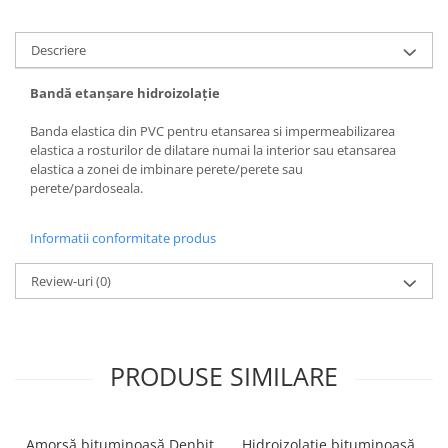
Accesorii termoizolații
Finisaje
Descriere
Sisteme gips carton
Bandă etanșare hidroizolație
Plăci gips-carton
Banda elastica din PVC pentru etansarea si impermeabilizarea
Profile gips carton
elastica a rosturilor de dilatare numai la interior sau etansarea
Benzi gips-carton
elastica a zonei de imbinare perete/perete sau
Șuruburi
perete/pardoseala.
Finisaje interioare
Informatii conformitate produs
Adezivi, tinci, șape
Gleturi și tencuieli
Review-uri
(0)
Vopsele lavabile
Finisaje exterioare
Tencuieli decorative și vopsele
PRODUSE SIMILARE
Vopsele și emailuri
Lacuri lemn
Vopsele spray
Amorsă bituminoasă Denbit
Hidroizolație bituminoasă