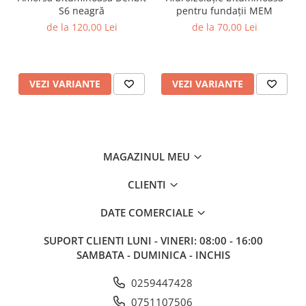
Sisteme de nivelare
S6 neagră
pentru fundații MEM
Sisteme de fixare
de la 120,00 Lei
de la 70,00 Lei
Sisteme de imbinare
Elemente de prindere
VEZI VARIANTE
VEZI VARIANTE
Suruburi pentru lemn
Suruburi pentru gips-carton
Piulite, saibe, tije filetate
Dibluri
MAGAZINUL MEU
Dibluri universale
Dibluri pentru gips-carton
CLIENTI
Dibluri polistiren
DATE COMERCIALE
Cuie constructii
Cuie constructii cap conic
SUPORT CLIENTI
LUNI - VINERI: 08:00 - 16:00
SAMBATA - DUMINICA - INCHIS
Cuie speciale
Cuie beton
0259447428
Scule si accesorii
0751107506