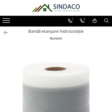
Toate Produsele
1
2
Materiale de construcții
Bandă etanșare hidroizolație
Armătură
Murexin
Plasă sudată
Oțel beton
Etrieri
Sârmă
Tencuieli, gleturi, ciment
Tencuieli și gleturi
Ciment
Șape
Adezivi
Spumă poliuretanică și siliconi
Adezivi montaj