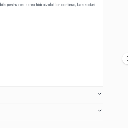
la pentru realizarea hidroizolatiilor continue, fara rosturi.
ărţi friabile. Se aplică pe beton, tencuială, şapă, zidărie,
i ceramice etc.
. Stratul al doilea se aplică după ce primul strat s-a zvântat,
ăpungerile ţevilor şi la sifoanele de scurgere se vor folosi