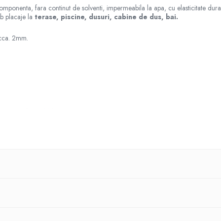
componenta, fara continut de solventi, impermeabila la apa, cu elasticitate durabi
ub placaje la
terase, piscine, dusuri, cabine de dus, bai.
cca. 2mm.
mentari A EN 14891
 de glet, drişcă cu dinţi.
zistent, stabil şi curat - fără urme de praf, moloz, uleiuri, grasimi, decofrol, p
blocuri din ipsos, şape din ipsos, plăci din spumă rigidă, metal, poliester, plăc
 turaţie redusă până se obţine o masă omogenă, fără aglomerări.
t se întinde pe suprafaţa suport amorsată în prealabil în strat continuu şi uniform
 obligatorie folosirea benzii de etanşare - Dichtband DB 70. De asemenea la str