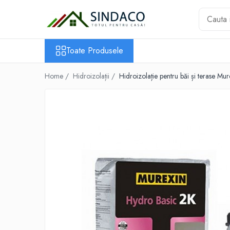
Toate Produsele
Toate Produsele
Materiale de construcții
Armătură
Home /
Hidroizolații /
Hidroizolație pentru băi și terase M
Plasă sudată
Oțel beton
Etrieri
Sârmă
Tencuieli, gleturi, ciment
Tencuieli și gleturi
Ciment
Șape
Adezivi
Spumă poliuretanică și siliconi
Adezivi montaj