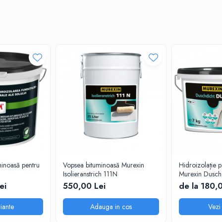
lui de etanşare Murexin. După utilizare, sculele se spală bine cu apa.
minoasă pentru
Vopsea bituminoasă Murexin
Hidroizolație p
Isolieranstrich 111N
Murexin Dusch
ei
550,00 Lei
de la 180,
iante
Adauga in cos
Vezi