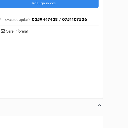
Adauga in cos
Ai nevoie de ajutor?
0259447428
/
0751107506
Cere informatii