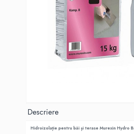
Adezivi izolații termice
Adezivi placări
Împrejmuire
Panouri bordurate
Plasă gard
Stâlpi și cleme
Sisteme cofraje
Hidroizolații
Hidroizolații fundație
Hidroizolații băi, terase și piscine
Hidroizolații acoperiș
Termoizolații
Descriere
Polistiren expandat
Polistiren extrudat
Hidroizolație pentru băi și terase Murexin Hydro
Adezivi termoizolații