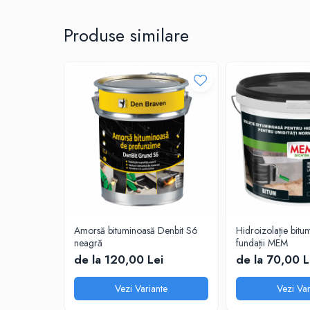
Sisteme de nivelare
manşete de etanşare corespunzătoare componente ale Sistemu
Sisteme de fixare
Produse similare
Sisteme de imbinare
Elemente de prindere
Suruburi pentru lemn
Suruburi pentru gips-carton
Piulite, saibe, tije filetate
Dibluri
Dibluri universale
Dibluri pentru gips-carton
Dibluri polistiren
Cuie constructii
Amorsă bituminoasă Denbit S6
Hidroizolație bitu
Cuie constructii cap conic
neagră
fundații MEM
de la 120,00 Lei
de la 70,00 L
Cuie speciale
Cuie beton
Vezi Variante
Vezi Var
Scule si accesorii