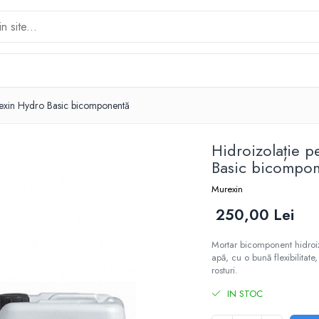
urexin Hydro Basic bicomponentă
Hidroizolație p
Basic bicompo
Murexin
250,00 Lei
Mortar bicomponent hidroi
apă, cu o bună flexibilitate
rosturi.
IN STOC