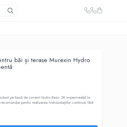
entru băi și terase Murexin Hydro
nentă
zolant pe bază de ciment Hydro Basic 2K impermeabil la
, recomandat pentru realizarea hidroizolaţiilor continue, fără