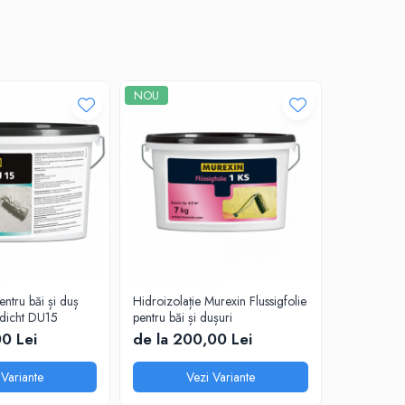
NOU
entru băi și duș
Hidroizolație Murexin Flussigfolie
Bandă etanș
dicht DU15
pentru băi și dușuri
10,00 Le
00 Lei
de la 200,00 Lei
 Variante
Vezi Variante
A