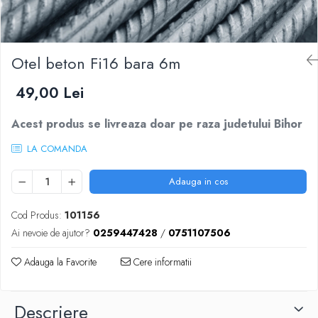
Scule zidar
Adezivi placări
Vopsele spray
Împrejmuire
Sisteme de nivelare
Canciocuri și mistrii
Driști și gletiere
Panouri bordurate
Otel beton Fi16 bara 6m
Șpacluri și mixere
Plasă gard
Scule zugrăvit
Stâlpi și cleme
49,00 Lei
Sisteme cofraje
Trafaleți
Pensule
Acest produs se livreaza doar pe raza judetului Bihor
LA COMANDA
Adauga in cos
Cod Produs:
101156
Ai nevoie de ajutor?
0259447428
/
0751107506
Adauga la Favorite
Cere informatii
Descriere