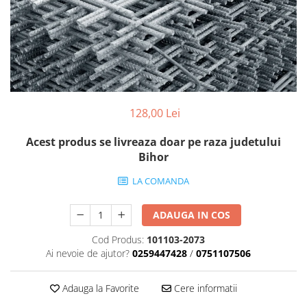
Scule zidar
Adezivi placări
Vopsele spray
Împrejmuire
Sisteme de nivelare
Canciocuri și mistrii
Driști și gletiere
Panouri bordurate
Șpacluri și mixere
Plasă gard
Scule zugrăvit
Stâlpi și cleme
Sisteme cofraje
Trafaleți
128,00 Lei
Pensule
Acest produs se livreaza doar pe raza judetului
Bihor
LA COMANDA
ADAUGA IN COS
Cod Produs:
101103-2073
Ai nevoie de ajutor?
0259447428
/
0751107506
Adauga la Favorite
Cere informatii