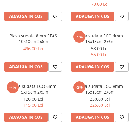
Scule zidar
Adezivi placări
Vopsele spray
70,00 Lei
Împrejmuire
Sisteme de nivelare
Canciocuri și mistrii
ADAUGA IN COS
ADAUGA IN COS
Driști și gletiere
Panouri bordurate
Șpacluri și mixere
Plasă gard
Scule zugrăvit
Stâlpi și cleme
Plasa sudata 8mm STAS
Plasa sudata ECO 4mm
-5%
10x10cm 2x6m
15x15cm 2x6m
Sisteme cofraje
Trafaleți
496,00 Lei
58,00 Lei
Pensule
55,00 Lei
ADAUGA IN COS
ADAUGA IN COS
Plasa sudata ECO 6mm
Plasa sudata ECO 8mm
-4%
-2%
15x15cm 2x6m
15x15cm 2x6m
120,00 Lei
230,00 Lei
115,00 Lei
225,00 Lei
ADAUGA IN COS
ADAUGA IN COS