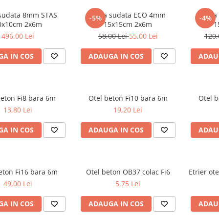
 sudata 8mm STAS
Plasa sudata ECO 4mm
Plasa
-5%
-4%
0x10cm 2x6m
15x15cm 2x6m
1
496,00 Lei
58,00 Lei
55,00 Lei
120,
A IN COS
ADAUGA IN COS
ADAU
beton Fi8 bara 6m
Otel beton Fi10 bara 6m
Otel b
13,80 Lei
19,20 Lei
A IN COS
ADAUGA IN COS
ADAU
eton Fi16 bara 6m
Otel beton OB37 colac Fi6
Etrier o
49,00 Lei
5,75 Lei
A IN COS
ADAUGA IN COS
ADAU