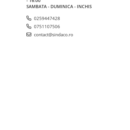
- 16:00
SAMBATA - DUMINICA - INCHIS
0259447428
0751107506
contact@sindaco.ro