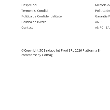
Despre noi
Metode de
Finisaje interioare
Termeni si Conditii
Politica d
Adezivi, tinci, șape
Politica de Confidentialitate
Garantia 
Gleturi și tencuieli
Politica de livrare
ANPC
Vopsele lavabile
Contact
ANPC - SA
Finisaje exterioare
Tencuieli decorative și vopsele
Vopsele și emailuri
©Copyright SC Sindaco Int Prod SRL 2026
Platforma E-
Lacuri lemn
commerce by Gomag
Vopsele spray
Sisteme de nivelare
Sisteme de fixare
Sisteme de imbinare
Elemente de prindere
Suruburi pentru lemn