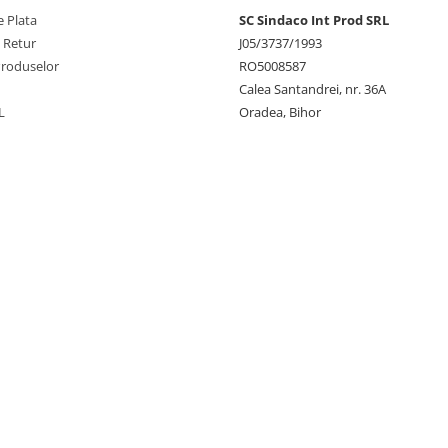
 Plata
SC Sindaco Int Prod SRL
e Retur
J05/3737/1993
Produselor
RO5008587
Calea Santandrei, nr. 36A
L
Oradea, Bihor