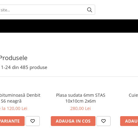
Produsele
1-
24
din
485
produse
bituminoasă Denbit
Plasa sudata 6mm STAS
Cuie
S6 neagră
10x10cm 2x6m
 la 120,00 Lei
280,00 Lei
VARIANTE
ADAUGA IN COS
ADAU