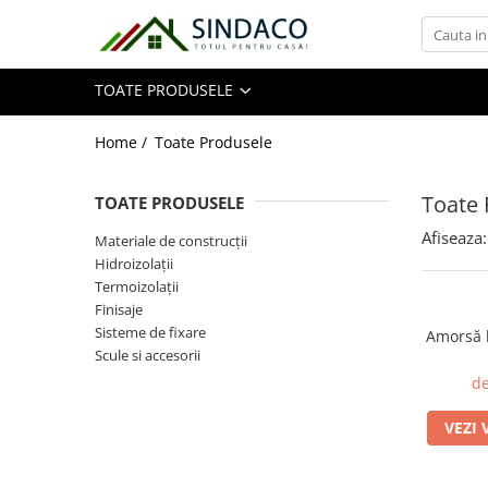
Toate Produsele
TOATE PRODUSELE
Materiale de construcții
Home /
Toate Produsele
Toate 
TOATE PRODUSELE
Armătură
Afiseaza:
Plasă sudată
Materiale de construcții
Hidroizolații
Oțel beton
Termoizolații
Etrieri
Finisaje
Sârmă
Sisteme de fixare
Amorsă 
Tencuieli, gleturi, ciment
Scule si accesorii
de
Tencuieli și gleturi
Ciment
VEZI 
Șape
Adezivi