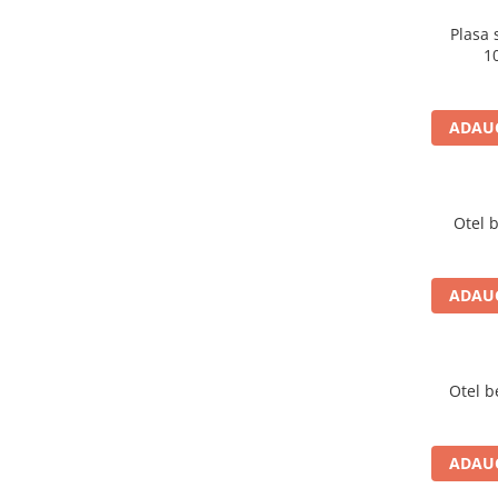
Spumă poliuretanică și siliconi
Plasa
Adezivi montaj
1
Adezivi izolații termice
Adezivi placări
ADAUG
Împrejmuire
Panouri bordurate
Plasă gard
Otel 
Stâlpi și cleme
Sisteme cofraje
Hidroizolații
ADAUG
Otel b
Hidroizolații fundație
Hidroizolații băi, terase și piscine
ADAUG
Hidroizolații acoperiș