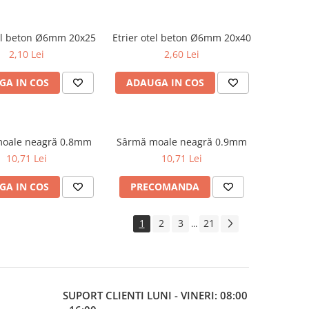
tel beton Ø6mm 20x25
Etrier otel beton Ø6mm 20x40
2,10 Lei
2,60 Lei
GA IN COS
ADAUGA IN COS
oale neagră 0.8mm
Sârmă moale neagră 0.9mm
10,71 Lei
10,71 Lei
GA IN COS
PRECOMANDA
1
2
3
21
...
SUPORT CLIENTI
LUNI - VINERI: 08:00