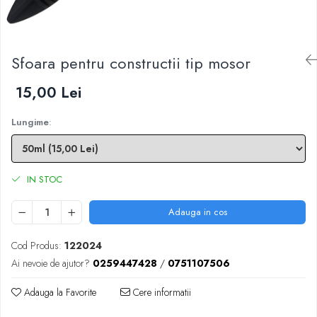
Scule zidar
Adezivi placări
Vopsele spray
Împrejmuire
Sisteme de nivelare
Canciocuri și mistrii
Driști și gletiere
Panouri bordurate
Sfoara pentru constructii tip mosor
Șpacluri și mixere
Plasă gard
Scule zugrăvit
Stâlpi și cleme
15,00 Lei
Sisteme cofraje
Trafaleți
Pensule
Lungime
:
IN STOC
Adauga in cos
Cod Produs:
122024
Ai nevoie de ajutor?
0259447428
/
0751107506
Adauga la Favorite
Cere informatii