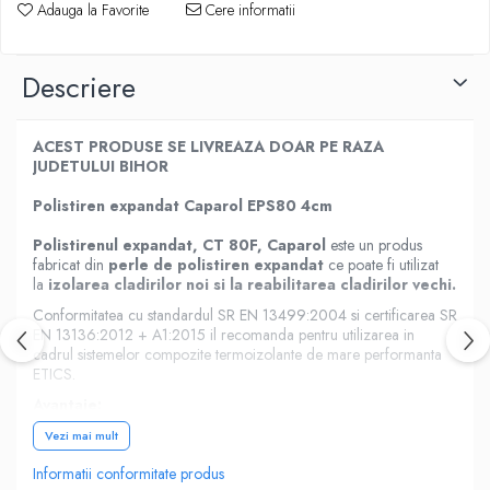
Adauga la Favorite
Cere informatii
Descriere
ACEST PRODUSE SE LIVREAZA DOAR PE RAZA
JUDETULUI BIHOR
Polistiren expandat Caparol EPS80 4cm
Polistirenul expandat, CT 80F, Caparol
este un produs
fabricat din
perle de polistiren expandat
ce poate fi utilizat
la
izolarea cladirilor noi si la reabilitarea cladirilor vechi.
Conformitatea cu standardul SR EN 13499:2004 si certificarea SR
EN 13136:2012 + A1:2015 il recomanda pentru utilizarea in
cadrul sistemelor compozite termoizolante de mare performanta
ETICS.
Avantaje:
Vezi mai mult
Perlele de polistiren sunt expandate in bloc;
Informatii conformitate produs
Stabilitate dimensionala;