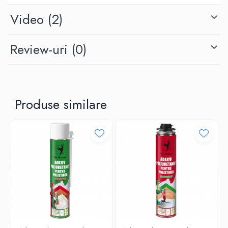
Rezistenta impotriva imbatranirii;
Capacitate de difuzie;
Video
(2)
Nu este toxic;
Aplicare rapida si usoara;
Review-uri
(0)
Nu contine formaldehida.
Produse similare