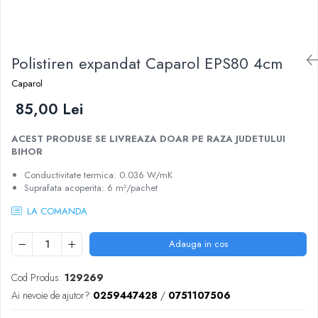
Scule zidar
Adezivi placări
Vopsele spray
Împrejmuire
Sisteme de nivelare
Canciocuri și mistrii
Driști și gletiere
Panouri bordurate
Polistiren expandat Caparol EPS80 4cm
Șpacluri și mixere
Plasă gard
Scule zugrăvit
Stâlpi și cleme
Caparol
Sisteme cofraje
Trafaleți
85,00 Lei
Pensule
ACEST PRODUSE SE LIVREAZA DOAR PE RAZA JUDETULUI
BIHOR
Conductivitate termica: 0.036 W/mK
Suprafata acoperita: 6 m²/pachet
LA COMANDA
Adauga in cos
Cod Produs:
129269
Ai nevoie de ajutor?
0259447428
/
0751107506