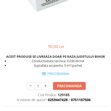
Scule zidar
Adezivi placări
Vopsele spray
Împrejmuire
Sisteme de nivelare
Canciocuri și mistrii
Driști și gletiere
Panouri bordurate
Șpacluri și mixere
Plasă gard
Scule zugrăvit
Stâlpi și cleme
Sisteme cofraje
Trafaleți
Pensule
90,00 Lei
ACEST PRODUSE SE LIVREAZA DOAR PE RAZA JUDETULUI BIHOR
Conductivitate termica: 0.036 W/mK
Suprafata acoperita: 5 m²/pachet
PRECOMANDA
PRECOMANDA
Cod Produs:
129185
Ai nevoie de ajutor?
0259447428
/
0751107506