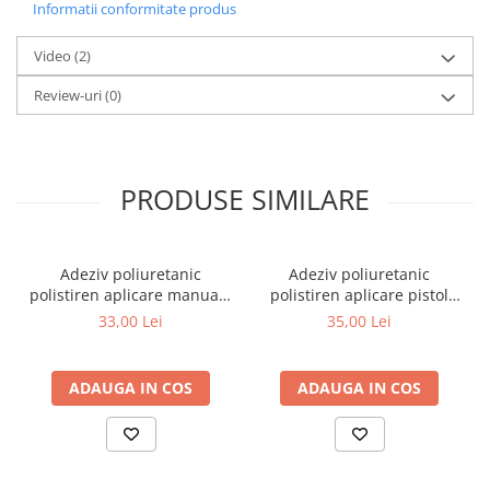
Informatii conformitate produs
Nu este toxic;
Aplicare rapida si usoara;
Video
Nu contine formaldehida.
(2)
Review-uri
(0)
PRODUSE SIMILARE
Adeziv poliuretanic
Adeziv poliuretanic
polistiren aplicare manuală
polistiren aplicare pistol
Den Braven
Den Braven
33,00 Lei
35,00 Lei
ADAUGA IN COS
ADAUGA IN COS