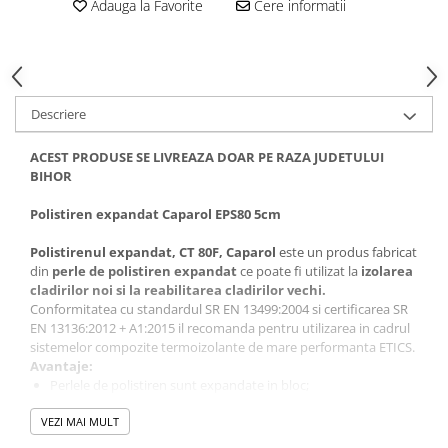
Adauga la Favorite
Cere informatii
Descriere
ACEST PRODUSE SE LIVREAZA DOAR PE RAZA JUDETULUI
BIHOR
Polistiren expandat Caparol EPS80 5cm
Polistirenul expandat, CT 80F, Caparol
este un produs fabricat
din
perle de polistiren expandat
ce poate fi utilizat la
izolarea
cladirilor noi si la reabilitarea cladirilor vechi.
Conformitatea cu standardul SR EN 13499:2004 si certificarea SR
EN 13136:2012 + A1:2015 il recomanda pentru utilizarea in cadrul
sistemelor compozite termoizolante de mare performanta ETICS.
Avantaje:
Perlele de polistiren sunt expandate in bloc;
Stabilitate dimensionala;
VEZI MAI MULT
Rezistenta impotriva imbatranirii;
Capacitate de difuzie;