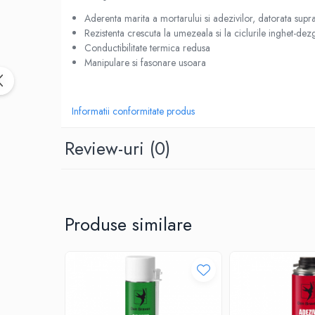
Accesorii termoizolații
Aderenta marita a mortarului si adezivilor, datorata supr
Finisaje
Rezistenta crescuta la umezeala si la ciclurile inghet-dez
Conductibilitate termica redusa
Sisteme gips carton
Manipulare si fasonare usoara
Plăci gips-carton
Profile gips carton
Informatii conformitate produs
Benzi gips-carton
Șuruburi
Review-uri
(0)
Finisaje interioare
Adezivi, tinci, șape
Gleturi și tencuieli
Vopsele lavabile
Produse similare
Finisaje exterioare
Tencuieli decorative și vopsele
Vopsele și emailuri
Lacuri lemn
Vopsele spray