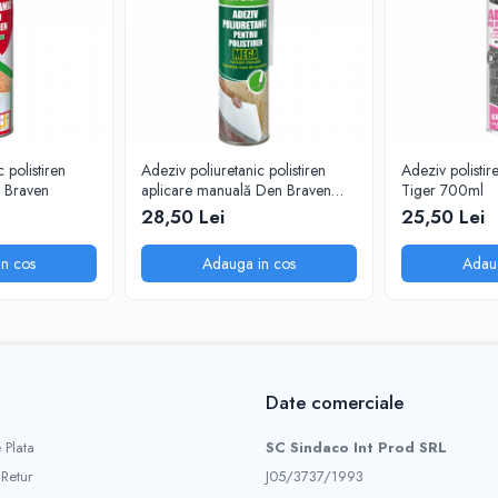
 polistiren
Adeziv poliuretanic polistiren
Adeziv polistire
n Braven
aplicare manuală Den Braven
Tiger 700ml
MEGA
28,50 Lei
25,50 Lei
n cos
Adauga in cos
Adau
Date comerciale
 Plata
SC Sindaco Int Prod SRL
 Retur
J05/3737/1993