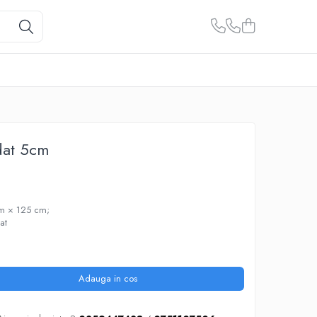
udat 5cm
m × 125 cm;
dat
Adauga in cos