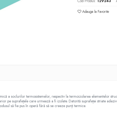
Cod Produs:
129243
Adauga la Favorite
că a soclurilor termosistemelor, respectiv la termoizolarea elementelor struc
erior pe suprafețele care urmează a fi izolate. Datorită suprafeței striate adeziv
odusul să fie pus în operă fără să se creeze punți termice.