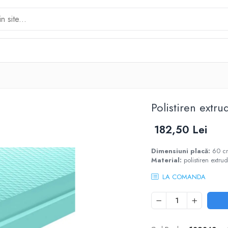
Polistiren extr
182,50 Lei
Dimensiuni placă:
60 c
Material:
polistiren extru
LA COMANDA