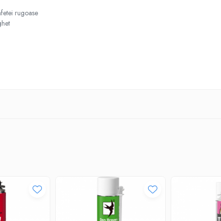
afetei rugoase
ghet