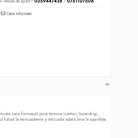
Ai nevoie de ajutor?
0259447428
/
0751107506
Cere informatii
turale care formează punți termice (centuri, buiandrigi,
ul folosit la termosisteme și tencuiala aderă bine la suprafața