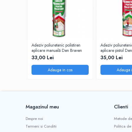
Sisteme de nivelare
Sisteme de fixare
Sisteme de imbinare
Elemente de prindere
Suruburi pentru lemn
Suruburi pentru gips-carton
Adeziv poliuretanic polistiren
Adeziv poliuretanic
aplicare manuală Den Braven
aplicare pistol De
Piulite, saibe, tije filetate
33,00 Lei
35,00 Lei
Dibluri
Adauga in cos
Adauga i
Dibluri universale
Dibluri pentru gips-carton
Dibluri polistiren
Cuie constructii
Cuie constructii cap conic
Magazinul meu
Clienti
Cuie speciale
Cuie beton
Despre noi
Metode de
Scule si accesorii
Termeni si Conditii
Politica de