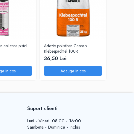
n aplicare pistol
Adeziv polistiren Caparol
Adeziv poli
Klebespachtel 100R
Caparol Kl
36,50 Lei
40,00 L
ga in cos
Adauga in cos
A
Suport clienti
Luni - Vineri: 08:00 - 16:00
Sambata - Duminica - Inchis