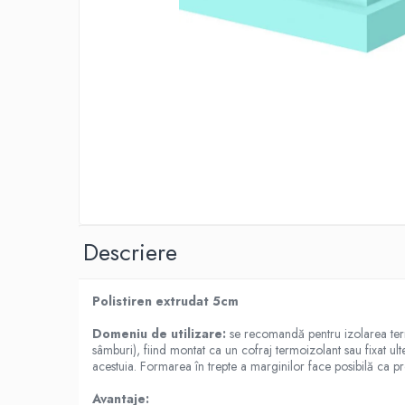
Adezivi izolații termice
Adezivi placări
Împrejmuire
Panouri bordurate
Plasă gard
Stâlpi și cleme
Sisteme cofraje
Hidroizolații
Hidroizolații fundație
Descriere
Hidroizolații băi, terase și piscine
Hidroizolații acoperiș
Polistiren extrudat 5cm
Termoizolații
Polistiren expandat
Domeniu de utilizare:
se recomandă pentru izolarea termi
sâmburi), fiind montat ca un cofraj termoizolant sau fixat ult
Polistiren extrudat
acestuia. Formarea în trepte a marginilor face posibilă ca pr
Adezivi termoizolații
Avantaje: