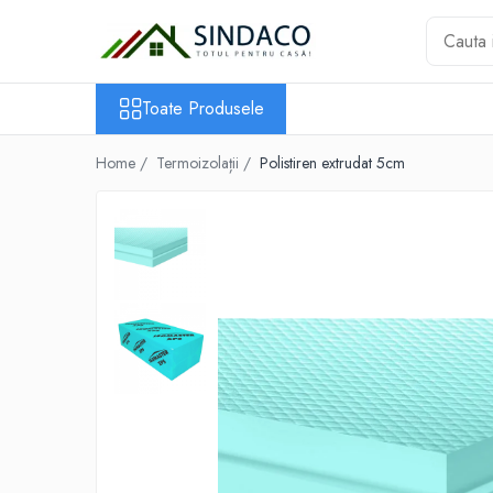
Toate Produsele
Toate Produsele
Materiale de construcții
Armătură
Home /
Termoizolații /
Polistiren extrudat 5cm
Plasă sudată
Oțel beton
Etrieri
Sârmă
Tencuieli, gleturi, ciment
Tencuieli și gleturi
Ciment
Șape
Adezivi
Spumă poliuretanică și siliconi
Adezivi montaj