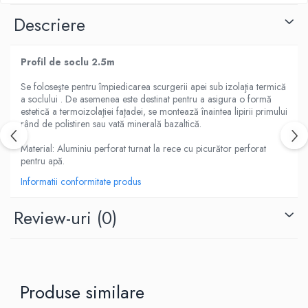
Descriere
Profil de soclu 2.5m
Se foloseşte pentru împiedicarea scurgerii apei sub izolaţia termică
a soclului . De asemenea este destinat pentru a asigura o formă
estetică a termoizolaţiei faţadei, se montează înaintea lipirii primului
rând de polistiren sau vată minerală bazaltică.
Material: Aluminiu perforat turnat la rece cu picurător perforat
pentru apă.
Informatii conformitate produs
Review-uri
(0)
Produse similare