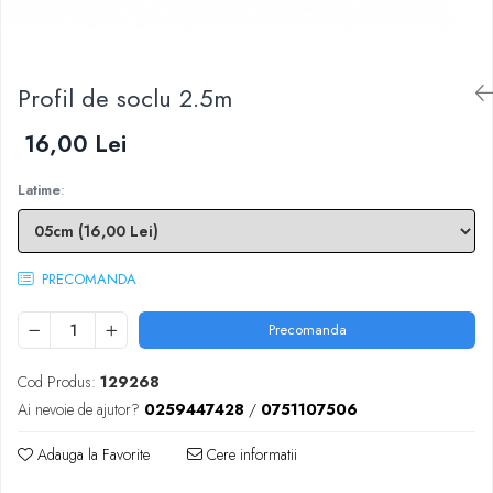
Scule zidar
Adezivi placări
Vopsele spray
Împrejmuire
Sisteme de nivelare
Canciocuri și mistrii
Driști și gletiere
Panouri bordurate
Profil de soclu 2.5m
Șpacluri și mixere
Plasă gard
Scule zugrăvit
Stâlpi și cleme
16,00 Lei
Sisteme cofraje
Trafaleți
Pensule
Latime
:
PRECOMANDA
Precomanda
Cod Produs:
129268
Ai nevoie de ajutor?
0259447428
/
0751107506
Adauga la Favorite
Cere informatii