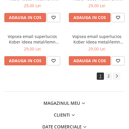
int/ext maro 0.75L
int/ext galben sulf 0.75L
29,00 Lei
29,00 Lei
ADAUGA IN COS
ADAUGA IN COS
Vopsea email superlucios
Vopsea email superlucios
Kober Ideea metal/lemn
Kober Ideea metal/lemn
int/ext rosu vin 0.75L
int/ext rosu 0.75L
29,00 Lei
29,00 Lei
ADAUGA IN COS
ADAUGA IN COS
1
2
MAGAZINUL MEU
CLIENTI
DATE COMERCIALE