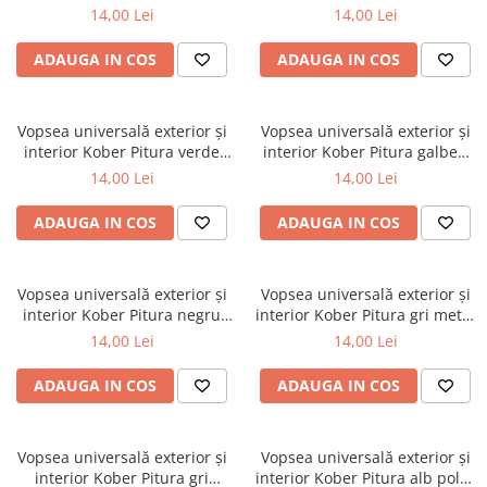
Scule zidar
0.75L
0.75L
Adezivi placări
Vopsele spray
14,00 Lei
14,00 Lei
Împrejmuire
Sisteme de nivelare
Canciocuri și mistrii
ADAUGA IN COS
ADAUGA IN COS
Driști și gletiere
Panouri bordurate
Șpacluri și mixere
Plasă gard
Scule zugrăvit
Stâlpi și cleme
Vopsea universală exterior și
Vopsea universală exterior și
interior Kober Pitura verde
interior Kober Pitura galben
Sisteme cofraje
Trafaleți
luminos 0.75L
0.75L
14,00 Lei
14,00 Lei
Pensule
ADAUGA IN COS
ADAUGA IN COS
Vopsea universală exterior și
Vopsea universală exterior și
interior Kober Pitura negru
interior Kober Pitura gri metal
0.75L
0.75L
14,00 Lei
14,00 Lei
ADAUGA IN COS
ADAUGA IN COS
Vopsea universală exterior și
Vopsea universală exterior și
interior Kober Pitura gri
interior Kober Pitura alb polar