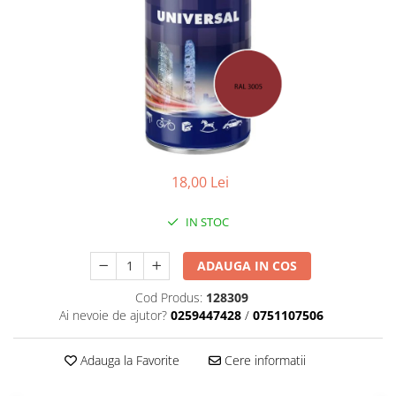
Scule zidar
Adezivi placări
Vopsele spray
Împrejmuire
Sisteme de nivelare
Canciocuri și mistrii
Driști și gletiere
Panouri bordurate
Șpacluri și mixere
Plasă gard
Scule zugrăvit
Stâlpi și cleme
Sisteme cofraje
Trafaleți
Pensule
18,00 Lei
IN STOC
ADAUGA IN COS
Cod Produs:
128309
Ai nevoie de ajutor?
0259447428
/
0751107506
Adauga la Favorite
Cere informatii