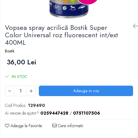
Scule zidar
Adezivi placări
Vopsele spray
Împrejmuire
Sisteme de nivelare
Canciocuri și mistrii
Driști și gletiere
Panouri bordurate
Vopsea spray acrilică Bostik Super
Șpacluri și mixere
Plasă gard
Color Universal roz fluorescent int/ext
Scule zugrăvit
Stâlpi și cleme
400ML
Sisteme cofraje
Trafaleți
Bostik
Pensule
36,00 Lei
IN STOC
Adauga in cos
Cod Produs:
129490
Ai nevoie de ajutor?
0259447428
/
0751107506
Adauga la Favorite
Cere informatii