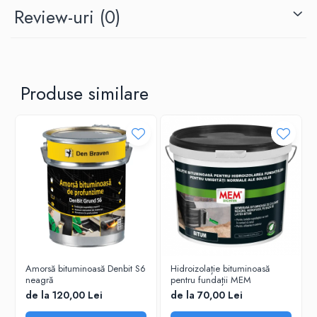
Aplicati Waterstop Repair All Spray la o distanta de 25-30 cm de
Review-uri
(0)
la suprafata. Aplicati un singur strat. Daca este necesar, puteti
aplica straturi suplimentare dupa formarea peliculei (10-20 min. in
functie de temperatura exterioara). Protejati de ploaie si inghet in
timpul intaririi.
Produse similare
Amorsă bituminoasă Denbit S6
Hidroizolație bituminoasă
neagră
pentru fundații MEM
de la 120,00 Lei
de la 70,00 Lei