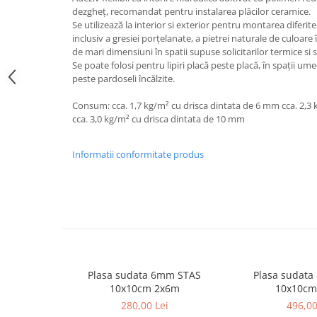
Termoizolații
dezgheț, recomandat pentru instalarea plăcilor ceramice.
Se utilizează la interior si exterior pentru montarea diferit
inclusiv a gresiei porțelanate, a pietrei naturale de culoare î
de mari dimensiuni în spatii supuse solicitarilor termice si s
Se poate folosi pentru lipiri placă peste placă, în spații ume
Polistiren expandat
peste pardoseli încălzite.
Polistiren extrudat
Consum: cca. 1,7 kg/m² cu drisca dintata de 6 mm cca. 2,3
cca. 3,0 kg/m² cu drisca dintata de 10 mm
Adezivi termoizolații
Accesorii termoizolații
Informatii conformitate produs
Finisaje
Sisteme gips carton
Plăci gips-carton
Plasa sudata 6mm STAS
Plasa sudat
Profile gips carton
10x10cm 2x6m
10x10cm
Benzi gips-carton
280,00 Lei
496,00
Șuruburi