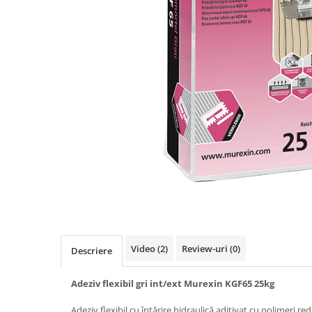
Spumă poliuretanică și siliconi
Adezivi montaj
Adezivi izolații termice
Adezivi placări
Împrejmuire
Panouri bordurate
Plasă gard
Stâlpi și cleme
Sisteme cofraje
Hidroizolații
Video
(2)
Review-uri
(0)
Descriere
Hidroizolații fundație
Hidroizolații băi, terase și piscine
Adeziv flexibil gri int/ext Murexin KGF65 25kg
Hidroizolații acoperiș
Adeziv flexibil cu întărire hidraulică aditivat cu polimeri redi