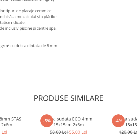
elor tipuri de placaje ceramice
nchisă, a mozaicului și a plăcilor
tatice ridicate.
de inclusiv piscine și centre spa,
 kg/m² cu drisca dintata de 8 mm
PRODUSE SIMILARE
a 8mm STAS
Plasa sudata ECO 4mm
Plasa su
-5%
-4%
 2x6m
15x15cm 2x6m
15x1
 Lei
58,00 Lei
55,00 Lei
120,00 L