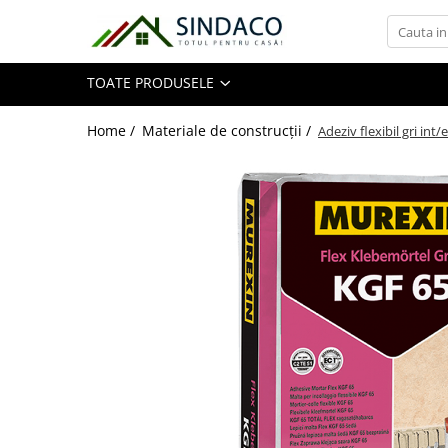
Toate Produsele
TOATE PRODUSELE
Materiale de construcții
Home /
Materiale de construcții /
Adeziv flexibil gri in
Armătură
Plasă sudată
Oțel beton
Etrieri
Sârmă
Tencuieli, gleturi, ciment
Tencuieli și gleturi
Ciment
Șape
Adezivi