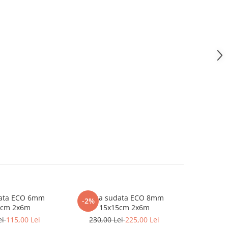
data ECO 6mm
Plasa sudata ECO 8mm
Otel b
-2%
5cm 2x6m
15x15cm 2x6m
ei
115,00 Lei
230,00 Lei
225,00 Lei