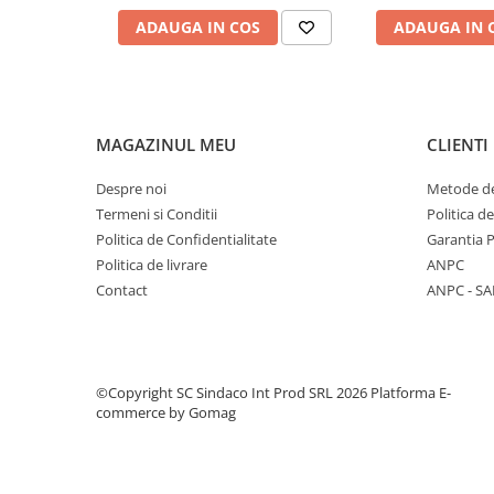
Finisaje interioare
ADAUGA IN COS
ADAUGA IN 
Adezivi, tinci, șape
Gleturi și tencuieli
Vopsele lavabile
MAGAZINUL MEU
CLIENTI
Finisaje exterioare
Tencuieli decorative și vopsele
Despre noi
Metode de
Vopsele și emailuri
Termeni si Conditii
Politica d
Lacuri lemn
Politica de Confidentialitate
Garantia 
Vopsele spray
Politica de livrare
ANPC
Contact
ANPC - SA
Sisteme de nivelare
Sisteme de fixare
©Copyright SC Sindaco Int Prod SRL 2026
Platforma E-
commerce by Gomag
Sisteme de imbinare
Elemente de prindere
Suruburi pentru lemn