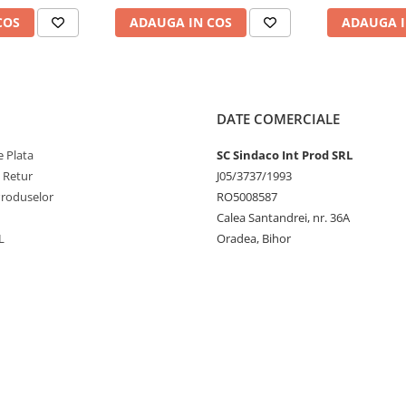
COS
ADAUGA IN COS
ADAUGA I
DATE COMERCIALE
 Plata
SC Sindaco Int Prod SRL
e Retur
J05/3737/1993
Produselor
RO5008587
Calea Santandrei, nr. 36A
L
Oradea, Bihor