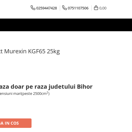
0259447428
0751107506
0,00
/ext Murexin KGF65 25kg
aza doar pe raza judetului Bihor
2
imensiuni mari(peste 2500cm
)
A IN COS