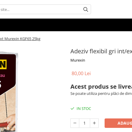
t/ext Murexin KGF65 25kg
Adeziv flexibil gri int
Murexin
80,00 Lei
Acest produs se livre
Se poate utiliza pentru plăci de d
IN STOC
ADAUG