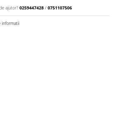
de ajutor?
0259447428
/
0751107506
informatii