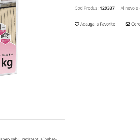
Cod Produs:
129337
Ai nevoie 
Adauga la Favorite
Cere 
sper- sabili, rezistent la îngheț-