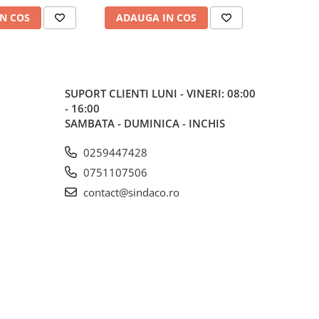
N COS
ADAUGA IN COS
ADAUG
SUPORT CLIENTI
LUNI - VINERI: 08:00
- 16:00
SAMBATA - DUMINICA - INCHIS
0259447428
0751107506
contact@sindaco.ro