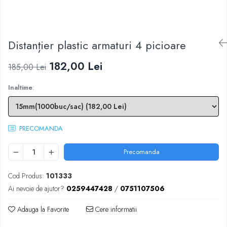
Scule zidar
Adezivi placări
Vopsele spray
Împrejmuire
Sisteme de nivelare
Canciocuri și mistrii
Driști și gletiere
Panouri bordurate
Distanțier plastic armaturi 4 picioare
Șpacluri și mixere
Plasă gard
Scule zugrăvit
Stâlpi și cleme
182,00 Lei
185,00 Lei
Sisteme cofraje
Trafaleți
Pensule
Inaltime
:
PRECOMANDA
Precomanda
Cod Produs:
101333
Ai nevoie de ajutor?
0259447428
/
0751107506
Adauga la Favorite
Cere informatii