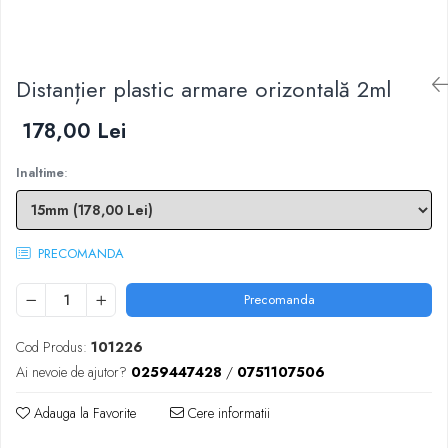
Scule zidar
Adezivi placări
Vopsele spray
Împrejmuire
Sisteme de nivelare
Canciocuri și mistrii
Driști și gletiere
Panouri bordurate
Distanțier plastic armare orizontală 2ml
Șpacluri și mixere
Plasă gard
Scule zugrăvit
Stâlpi și cleme
178,00 Lei
Sisteme cofraje
Trafaleți
Pensule
Inaltime
:
PRECOMANDA
Precomanda
Cod Produs:
101226
Ai nevoie de ajutor?
0259447428
/
0751107506
Adauga la Favorite
Cere informatii