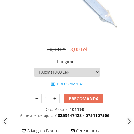
Scule zidar
Adezivi placări
Vopsele spray
Împrejmuire
Sisteme de nivelare
Canciocuri și mistrii
Driști și gletiere
Panouri bordurate
Șpacluri și mixere
Plasă gard
Scule zugrăvit
Stâlpi și cleme
Sisteme cofraje
Trafaleți
20,00 Lei
18,00 Lei
Pensule
Lungime
:
PRECOMANDA
PRECOMANDA
Cod Produs:
101198
Ai nevoie de ajutor?
0259447428
/
0751107506
Adauga la Favorite
Cere informatii