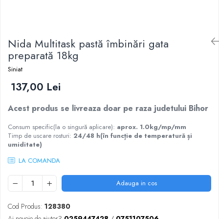
Scule zidar
Adezivi placări
Vopsele spray
Împrejmuire
Sisteme de nivelare
Canciocuri și mistrii
Driști și gletiere
Panouri bordurate
Nida Multitask pastă îmbinări gata
Șpacluri și mixere
Plasă gard
preparată 18kg
Scule zugrăvit
Stâlpi și cleme
Siniat
Sisteme cofraje
Trafaleți
Pensule
137,00 Lei
Acest produs se livreaza doar pe raza judetului Bihor
Consum specific(la o singură aplicare):
aprox. 1.0kg/mp/mm
Timp de uscare rosturi:
24/48 h(în funcție de temperatură și
umiditate)
LA COMANDA
Adauga in cos
Cod Produs:
128380
Ai nevoie de ajutor?
0259447428
/
0751107506