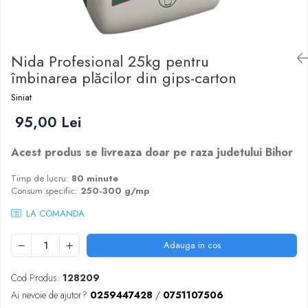
Scule zidar
Adezivi placări
Vopsele spray
Împrejmuire
Sisteme de nivelare
Canciocuri și mistrii
Driști și gletiere
Panouri bordurate
Nida Profesional 25kg pentru
Șpacluri și mixere
Plasă gard
îmbinarea plăcilor din gips-carton
Scule zugrăvit
Stâlpi și cleme
Siniat
Sisteme cofraje
Trafaleți
Pensule
95,00 Lei
Acest produs se livreaza doar pe raza judetului Bihor
Timp de lucru:
80 minute
Consum specific:
250-300 g/mp
LA COMANDA
Adauga in cos
Cod Produs:
128209
Ai nevoie de ajutor?
0259447428
/
0751107506