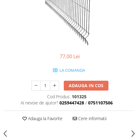
Scule zidar
Adezivi placări
Vopsele spray
Împrejmuire
Sisteme de nivelare
Canciocuri și mistrii
Driști și gletiere
Panouri bordurate
Șpacluri și mixere
Plasă gard
Scule zugrăvit
Stâlpi și cleme
Sisteme cofraje
Trafaleți
Pensule
77,00 Lei
LA COMANDA
ADAUGA IN COS
Cod Produs:
101325
Ai nevoie de ajutor?
0259447428
/
0751107506
Adauga la Favorite
Cere informatii