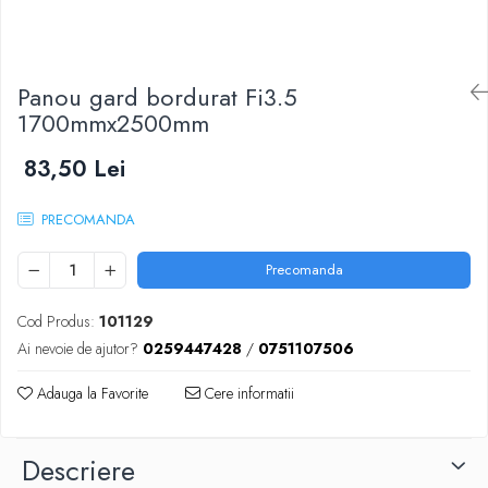
Scule zidar
Adezivi placări
Vopsele spray
Împrejmuire
Sisteme de nivelare
Canciocuri și mistrii
Driști și gletiere
Panouri bordurate
Panou gard bordurat Fi3.5
Șpacluri și mixere
Plasă gard
1700mmx2500mm
Scule zugrăvit
Stâlpi și cleme
Sisteme cofraje
Trafaleți
83,50 Lei
Pensule
PRECOMANDA
Precomanda
Cod Produs:
101129
Ai nevoie de ajutor?
0259447428
/
0751107506
Adauga la Favorite
Cere informatii
Descriere