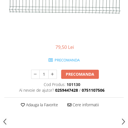
Scule zidar
Adezivi placări
Vopsele spray
Împrejmuire
Sisteme de nivelare
Canciocuri și mistrii
Driști și gletiere
Panouri bordurate
Șpacluri și mixere
Plasă gard
Scule zugrăvit
Stâlpi și cleme
Sisteme cofraje
Trafaleți
79,50 Lei
Pensule
PRECOMANDA
PRECOMANDA
Cod Produs:
101130
Ai nevoie de ajutor?
0259447428
/
0751107506
Adauga la Favorite
Cere informatii