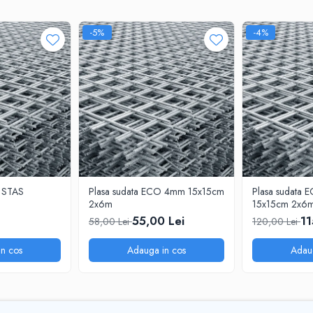
-5%
-4%
m STAS
Plasa sudata ECO 4mm 15x15cm
Plasa sudata
2x6m
15x15cm 2x6
55,00 Lei
11
58,00 Lei
120,00 Lei
n cos
Adauga in cos
Adau