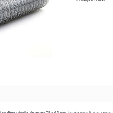
i cu dimensiunile de aprox 75 x 65 mm
. Aceasta poate fi folosita pentru 