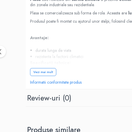
Accesorii termoizolații
din zonele industriale sau rezidentiale.
Finisaje
Plasa se comercializeaza sub forma de rola. Aceasta are
l
Produsul poate fi montat cu ajutorul unor stalpi, folosind cl
Sisteme gips carton
Plăci gips-carton
Avantaje:
Profile gips carton
Benzi gips-carton
durata lunga de viata
Șuruburi
rezistenta la factorii climatici
Finisaje interioare
Specificatii tehnice:
Adezivi, tinci, șape
Vezi mai mult
Tip produs: plasa sudata zincata
Gleturi și tencuieli
Material: sarma zincata
Informatii conformitate produs
Vopsele lavabile
Culoare: gri
Grosime fir sarma: 1.6 mm
Finisaje exterioare
Review-uri
(0)
Dimensiuni ochi: aprox 75 x 65 mm
Tencuieli decorative și vopsele
Inaltime rola: 1.2 m
Vopsele și emailuri
Lungime rola: 20 m
Lacuri lemn
Utilizare: imprejmuiri zone rezidentiale si industriale
Vopsele spray
Produse similare