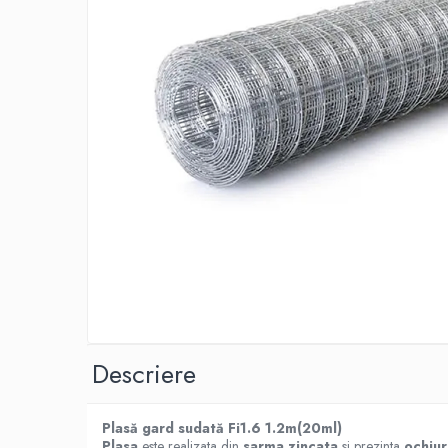
Adezivi izolații termice
Adezivi placări
Împrejmuire
Panouri bordurate
Plasă gard
Stâlpi și cleme
Sisteme cofraje
Hidroizolații
Hidroizolații fundație
Hidroizolații băi, terase și piscine
Hidroizolații acoperiș
Termoizolații
Descriere
Polistiren expandat
Polistiren extrudat
Plasă gard sudată Fi1.6 1.2m(20ml)
Adezivi termoizolații
Plasa
este realizata din
sarma zincata
si prezinta
ochiur