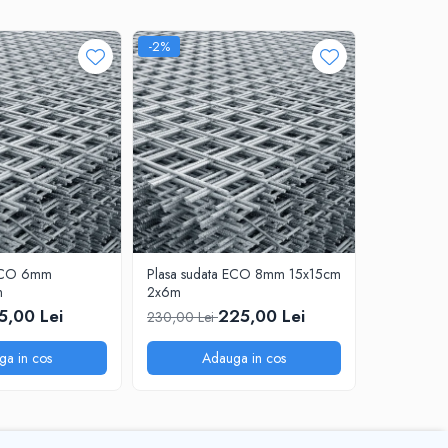
-2%
 ECO 6mm
Plasa sudata ECO 8mm 15x15cm
Otel beton
m
2x6m
13,80 Le
5,00 Lei
225,00 Lei
230,00 Lei
ga in cos
Adauga in cos
A