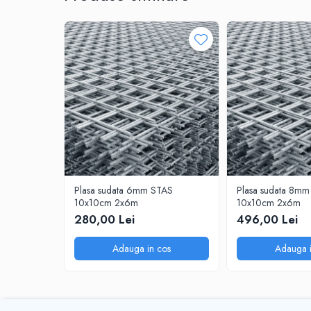
Sisteme de nivelare
Sisteme de fixare
Sisteme de imbinare
Elemente de prindere
Suruburi pentru lemn
Suruburi pentru gips-carton
Piulite, saibe, tije filetate
Dibluri
Dibluri universale
Dibluri pentru gips-carton
Plasa sudata 6mm STAS
Plasa sudata 8m
10x10cm 2x6m
10x10cm 2x6m
Dibluri polistiren
280,00 Lei
496,00 Lei
Cuie constructii
Cuie constructii cap conic
Adauga in cos
Adauga i
Cuie speciale
Cuie beton
Scule si accesorii