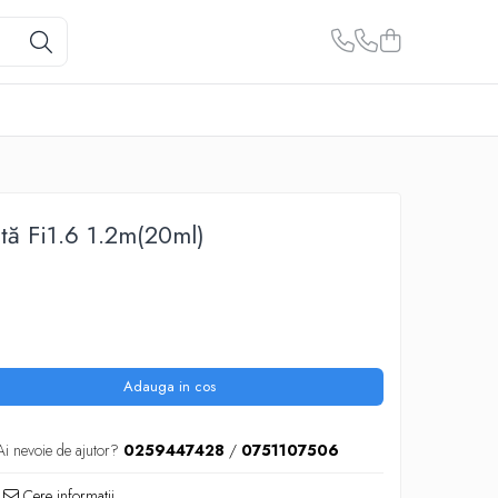
tă Fi1.6 1.2m(20ml)
Adauga in cos
Ai nevoie de ajutor?
0259447428
/
0751107506
Cere informatii