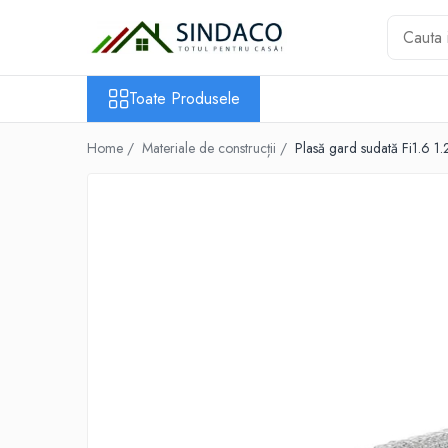
Toate Produsele
Toate Produsele
Materiale de construcții
Armătură
Home /
Materiale de construcții /
Plasă gard sudată Fi1.6 1
Plasă sudată
Oțel beton
Etrieri
Sârmă
Tencuieli, gleturi, ciment
Tencuieli și gleturi
Ciment
Șape
Adezivi
Spumă poliuretanică și siliconi
Adezivi montaj