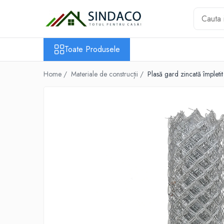
Toate Produsele
Toate Produsele
Materiale de construcții
Armătură
Home /
Materiale de construcții /
Plasă gard zincată împleti
Plasă sudată
Oțel beton
Etrieri
Sârmă
Tencuieli, gleturi, ciment
Tencuieli și gleturi
Ciment
Șape
Adezivi
Spumă poliuretanică și siliconi
Adezivi montaj