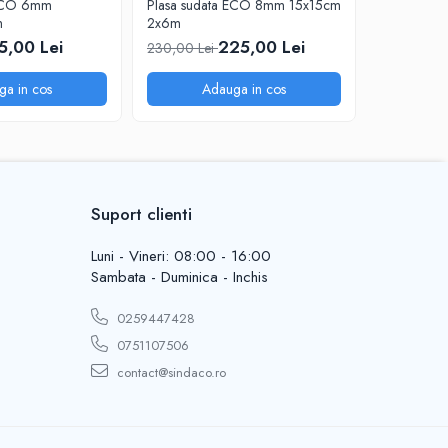
 ECO 6mm
Plasa sudata ECO 8mm 15x15cm
Otel beton
m
2x6m
13,80 Le
5,00 Lei
225,00 Lei
230,00 Lei
ga in cos
Adauga in cos
A
Suport clienti
Luni - Vineri: 08:00 - 16:00
Sambata - Duminica - Inchis
0259447428
0751107506
contact@sindaco.ro