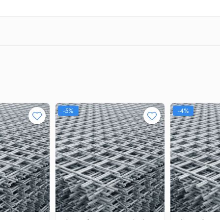
-5%
-4%