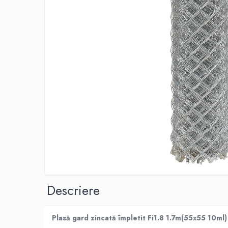
Adezivi izolații termice
Adezivi placări
Împrejmuire
Panouri bordurate
Plasă gard
Stâlpi și cleme
Sisteme cofraje
Hidroizolații
Hidroizolații fundație
Hidroizolații băi, terase și piscine
Hidroizolații acoperiș
Termoizolații
Descriere
Polistiren expandat
Polistiren extrudat
Plasă gard zincată împletit Fi1.8 1.7m(55x55 10ml)
Adezivi termoizolații