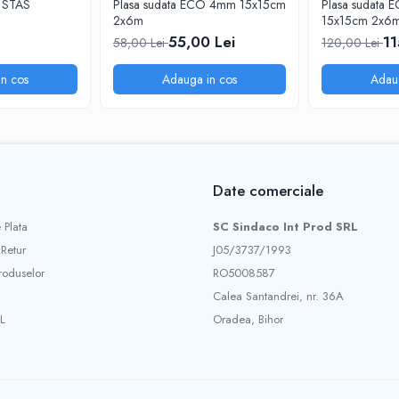
m STAS
Plasa sudata ECO 4mm 15x15cm
Plasa sudata
2x6m
15x15cm 2x6
55,00 Lei
11
58,00 Lei
120,00 Lei
n cos
Adauga in cos
Adau
Date comerciale
 Plata
SC Sindaco Int Prod SRL
 Retur
J05/3737/1993
roduselor
RO5008587
Calea Santandrei, nr. 36A
L
Oradea, Bihor