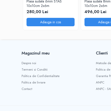
Plasa sudata 6mm STAS
Plasa sudata 8m
Sisteme de nivelare
10x10cm 2x6m
10x10cm 2x6m
Sisteme de fixare
280,00 Lei
496,00 Lei
Sisteme de imbinare
Adauga in cos
Adauga i
Elemente de prindere
Suruburi pentru lemn
Suruburi pentru gips-carton
Piulite, saibe, tije filetate
Dibluri
Magazinul meu
Clienti
Dibluri universale
Despre noi
Metode de
Dibluri pentru gips-carton
Termeni si Conditii
Politica de
Dibluri polistiren
Politica de Confidentialitate
Garantia P
Cuie constructii
Politica de livrare
ANPC
Cuie constructii cap conic
Contact
ANPC - SA
Cuie speciale
Cuie beton
Scule si accesorii