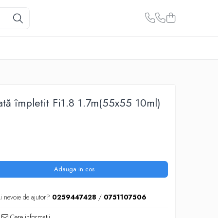
ată împletit Fi1.8 1.7m(55x55 10ml)
Adauga in cos
i nevoie de ajutor?
0259447428
/
0751107506
Cere informatii