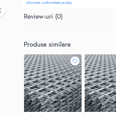
Informatii conformitate produs
Accesorii termoizolații
Finisaje
Review-uri
(0)
Sisteme gips carton
Plăci gips-carton
Profile gips carton
Benzi gips-carton
Produse similare
Șuruburi
Finisaje interioare
Adezivi, tinci, șape
Gleturi și tencuieli
Vopsele lavabile
Finisaje exterioare
Tencuieli decorative și vopsele
Vopsele și emailuri
Lacuri lemn
Vopsele spray