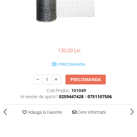
Scule zidar
Adezivi placări
Vopsele spray
Împrejmuire
Sisteme de nivelare
Canciocuri și mistrii
Driști și gletiere
Panouri bordurate
Șpacluri și mixere
Plasă gard
Scule zugrăvit
Stâlpi și cleme
Sisteme cofraje
Trafaleți
130,00 Lei
Pensule
PRECOMANDA
PRECOMANDA
Cod Produs:
101049
Ai nevoie de ajutor?
0259447428
/
0751107506
Adauga la Favorite
Cere informatii