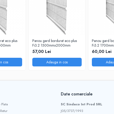
at eco plus
Panou gard bordurat eco plus
Panou gard bo
2500mm
Fi3.2 1500mmx2000mm
Fi3.2 1700m
57,00 Lei
60,00 Lei
n cos
Adauga in cos
Adau
Date comerciale
 Plata
SC Sindaco Int Prod SRL
 Retur
J05/3737/1993