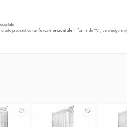
necesitate
c
si este prevazut cu
ranforsari orizontale
in forma de ”V”, care asigura rig