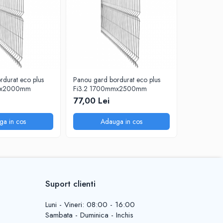
rdurat eco plus
Panou gard bordurat eco plus
Panou gard
mx2000mm
Fi3.2 1700mmx2500mm
Fi3.2 20
77,00 Lei
70,50 Le
ga in cos
Adauga in cos
A
Suport clienti
Luni - Vineri: 08:00 - 16:00
Sambata - Duminica - Inchis