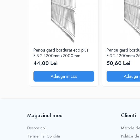
Sisteme de nivelare
Sisteme de fixare
Sisteme de imbinare
Elemente de prindere
Suruburi pentru lemn
Suruburi pentru gips-carton
Panou gard bordurat eco plus
Panou gard bordur
Fi3.2 1200mmx2000mm
Fi3.2 1200mmx
Piulite, saibe, tije filetate
44,00 Lei
50,60 Lei
Dibluri
Dibluri universale
Adauga in cos
Adauga i
Dibluri pentru gips-carton
Dibluri polistiren
Cuie constructii
Cuie constructii cap conic
Magazinul meu
Clienti
Cuie speciale
Cuie beton
Despre noi
Metode de
Scule si accesorii
Termeni si Conditii
Politica de