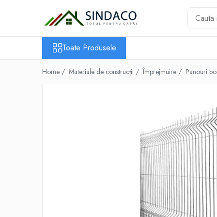
Toate Produsele
Toate Produsele
Materiale de construcții
Armătură
Home /
Materiale de construcții /
Împrejmuire /
Panouri bo
Plasă sudată
Oțel beton
Etrieri
Sârmă
Tencuieli, gleturi, ciment
Tencuieli și gleturi
Ciment
Șape
Adezivi
Spumă poliuretanică și siliconi
Adezivi montaj