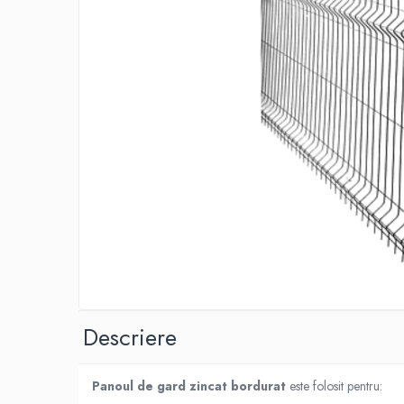
Adezivi izolații termice
Adezivi placări
Împrejmuire
Panouri bordurate
Plasă gard
Stâlpi și cleme
Sisteme cofraje
Hidroizolații
Hidroizolații fundație
Hidroizolații băi, terase și piscine
Hidroizolații acoperiș
Termoizolații
Descriere
Polistiren expandat
Polistiren extrudat
Panoul de gard zincat bordurat
este folosit pentru:
Adezivi termoizolații