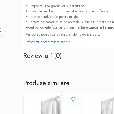
Accesorii termoizolații
imprejmuirea gradinilor si parcurilor
Finisaje
delimitarea drumurilor, autostrazilor sau cailor ferate
protectii industriale pentru utilaje
Sisteme gips carton
cotete de pasari, custi de animale, si altele in functie de 
Plăci gips-carton
Acest panou este fabricat din
sarma tare zincata termi
Profile gips carton
Panoul se poate fixa cu stalpi si cleme de prindere.
Benzi gips-carton
Informatii conformitate produs
Șuruburi
Review-uri
(0)
Finisaje interioare
Adezivi, tinci, șape
Gleturi și tencuieli
Vopsele lavabile
Produse similare
Finisaje exterioare
Tencuieli decorative și vopsele
Vopsele și emailuri
Lacuri lemn
Vopsele spray