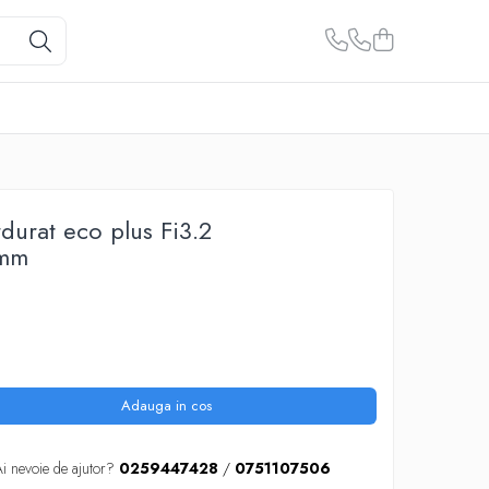
durat eco plus Fi3.2
mm
Adauga in cos
i nevoie de ajutor?
0259447428
/
0751107506