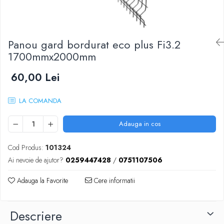
Scule zidar
Adezivi placări
Vopsele spray
Împrejmuire
Sisteme de nivelare
Canciocuri și mistrii
Driști și gletiere
Panouri bordurate
Panou gard bordurat eco plus Fi3.2
Șpacluri și mixere
Plasă gard
1700mmx2000mm
Scule zugrăvit
Stâlpi și cleme
Sisteme cofraje
Trafaleți
60,00 Lei
Pensule
LA COMANDA
Adauga in cos
Cod Produs:
101324
Ai nevoie de ajutor?
0259447428
/
0751107506
Adauga la Favorite
Cere informatii
Descriere