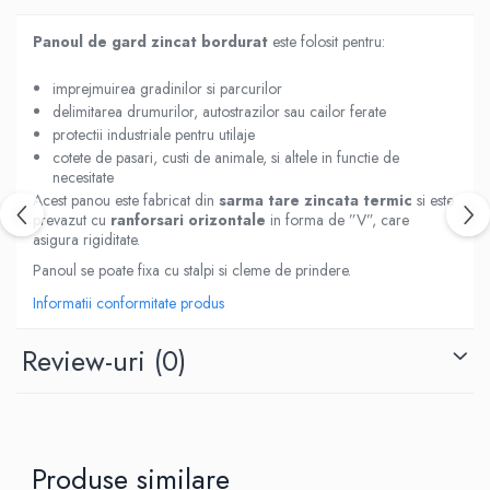
Panoul de gard zincat bordurat
este folosit pentru:
imprejmuirea gradinilor si parcurilor
delimitarea drumurilor, autostrazilor sau cailor ferate
protectii industriale pentru utilaje
cotete de pasari, custi de animale, si altele in functie de
necesitate
Acest panou este fabricat din
sarma tare zincata termic
si este
prevazut cu
ranforsari orizontale
in forma de ”V”, care
asigura rigiditate.
Panoul se poate fixa cu stalpi si cleme de prindere.
Informatii conformitate produs
Review-uri
(0)
Produse similare